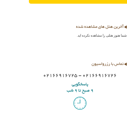
آخرین هتل های مشاهده شده
شما هنوز هتلی را مشاهده نکرده اید.
تماس با رزرواسیون
02166916725 - 02166916726
پاسخگویی
9 صبح تا 9 شب