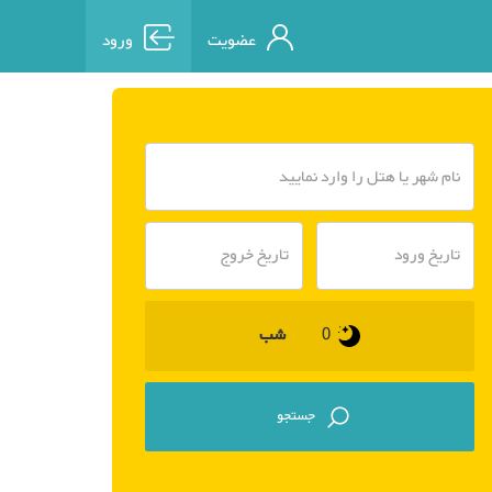
عضویت
ورود
شب