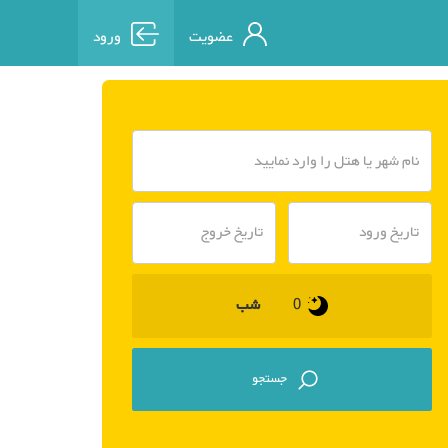
عضویت
ورود
شب