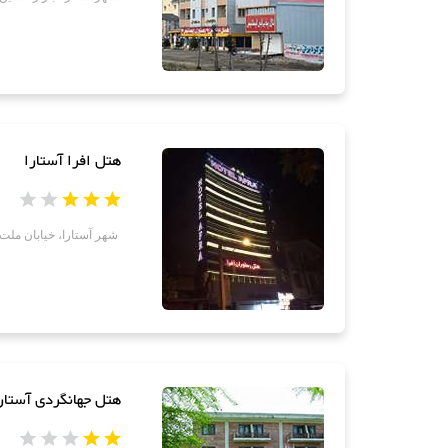
هتل افرا آستارا
شهر آستارا، خیابان ملت
هتل جهانگردی آستار