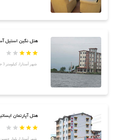
هتل نگین استیل آست
شهر آستارا، کیلومتر 3 جاده آستارا، تالش، کوی استیل، جنب دریاچه استیل، هتل نگین استیل
هتل آپارتمان ایسات
شهر آستارا، بلوار حسین نژادی، شهرک عب