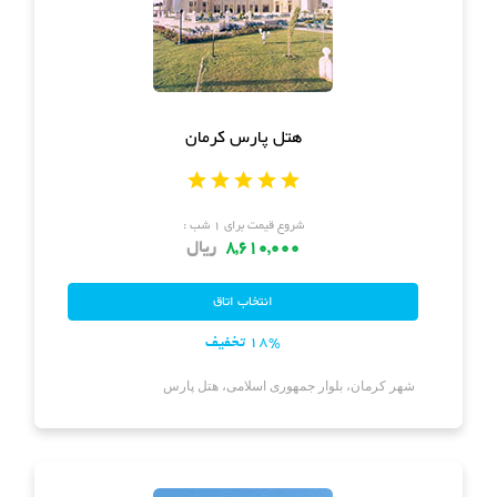
هتل
های
ورود
اصفهان
هتل
هتل پارس کرمان
های
شیراز
شروع قیمت برای ۱ شب :
هتل
8,610,000
ریال
های
تبریز
18% تخفیف
شهر کرمان، بلوار جمهوری اسلامی، هتل پارس