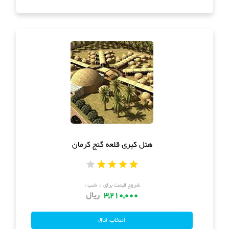
هتل کپری قلعه گنج کرمان
شروع قیمت برای ۱ شب :
3,210,000
ریال