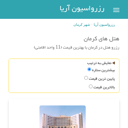
رزرواسیون
رزرواسیون آریا
اریا
رزرواسیون آریا
شهر کرمان
رزرو
هتل
هتل های کرمان
بازگشت
رزرو هتل در کرمان با بهترین قیمت (11 واحد اقامتی)
شهر
هتل
های
های
نمایش به ترتیب
پر
تهران
بیشترین ستاره
سفر
هتل
پایین ترین قیمت
های
بالاترین قیمت
مشهد
پیگیری
رزرو
هتل
های
کیش
عضویت