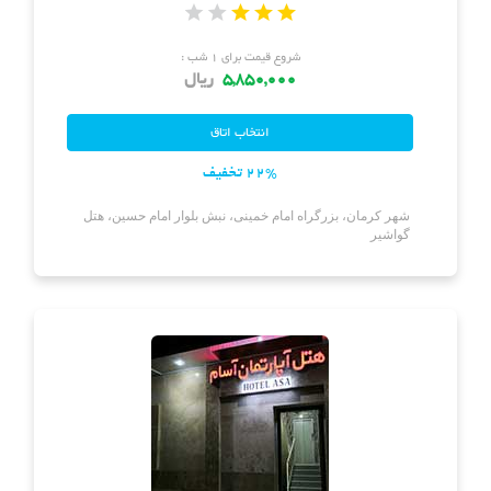
شروع قیمت برای ۱ شب :
5,850,000
ریال
22% تخفیف
شهر کرمان، بزرگراه امام خمینی، نبش بلوار امام حسین، هتل
گواشیر