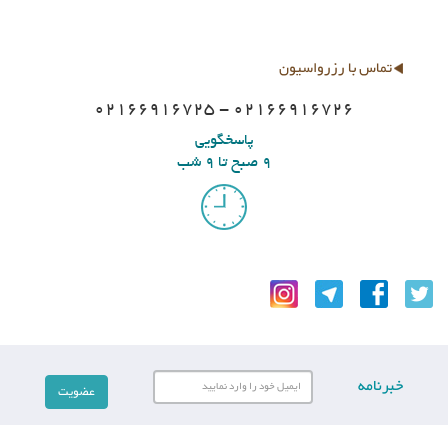
تماس با رزرواسیون
02166916725 - 02166916726
پاسخگویی
9 صبح تا 9 شب
خبرنامه