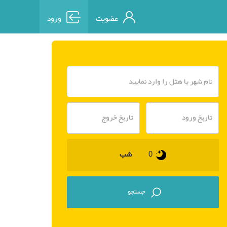
عضویت
ورود
شب