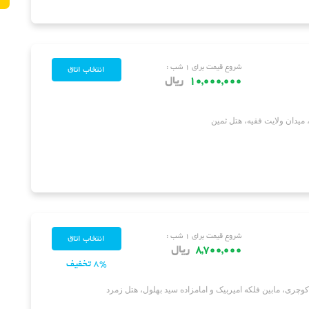
شروع قیمت برای ۱ شب :
10,000,000
ریال
میدان ولایت فقیه، هتل ثمین
شروع قیمت برای ۱ شب :
8,700,000
ریال
8% تخفیف
وچری، مابین فلکه امیربیک و امامزاده سید بهلول، هتل زمرد