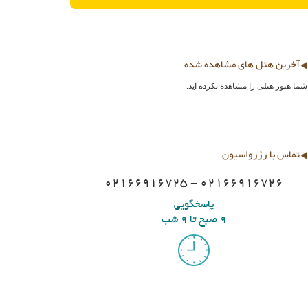
آخرین هتل های مشاهده شده
شما هنوز هتلی را مشاهده نکرده اید.
تماس با رزرواسیون
02166916725 - 02166916726
پاسخگویی
9 صبح تا 9 شب