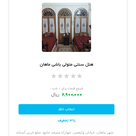
هتل سنتی متولی باشی ماهان
شروع قیمت برای ۱ شب :
2,900,000
ریال
3% تخفیف
شهر ماهان، خیابان ولیعصر، چهاراه مسجد جامع، ضلع غربی آستانه