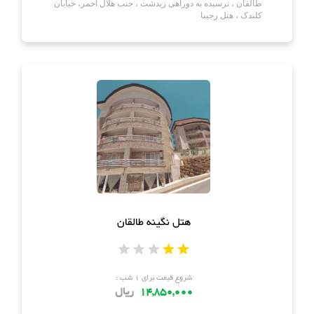
طالقان ، نرسیده به دوراهی زیدشت ، جنب هلال احمر، خیابان
کلندک ، هتل رجینا
هتل نگینه طالقان
شروع قیمت برای ۱ شب :
14,850,000
ریال