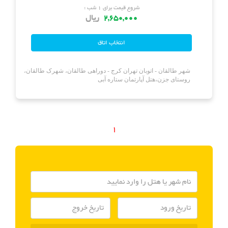
شروع قیمت برای ۱ شب :
2,650,000
ریال
شهر طالقان - اتوبان تهران کرج - دوراهی طالقان، شهرک طالقان،
روستای جزن،هتل آپارتمان ستاره آبی
1