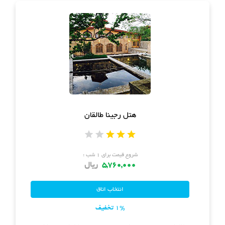
هتل رجینا طالقان
شروع قیمت برای ۱ شب :
5,760,000
ریال
1% تخفیف