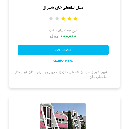
هتل لطفعلی خان شیراز
شروع قیمت برای ۱ شب :
900,000
ریال
60% تخفیف
شهر شیراز، خیابان فتحعلی خان زند، روبروی نارنجستان قوام،هتل
لطفعلی خان