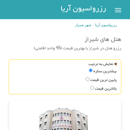
رزرواسیون
رزرواسیون آریا
اریا
رزرواسیون آریا
شهر شیراز
رزرو
هتل
هتل های شیراز
بازگشت
رزرو هتل در شیراز با بهترین قیمت (46 واحد اقامتی)
شهر
هتل
های
های
نمایش به ترتیب
پر
تهران
بیشترین ستاره
سفر
هتل
پایین ترین قیمت
های
بالاترین قیمت
مشهد
پیگیری
رزرو
هتل
های
کیش
عضویت