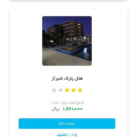
هتل پارک شیراز
شروع قیمت برای ۱ شب :
1,920,000
ریال
18% تخفیف