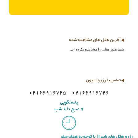
آخرین هتل های مشاهده شده
شما هنوز هتلی را مشاهده نکرده اید.
تماس با رزرواسیون
02166916725 - 02166916726
پاسخگویی
9 صبح تا 9 شب
رزرو هتل های شیراز با توجه به هدف سفر