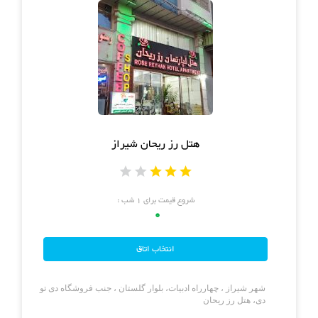
هتل رز ریحان شیراز
شروع قیمت برای ۱ شب :
0
شهر شیراز ، چهارراه ادبیات، بلوار گلستان ، جنب فروشگاه دی تو
دی، هتل رز ریحان