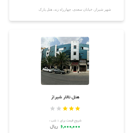
شهر شیراز، خیابان سعدی، چهارراه زند، هتل پارک
هتل تالار شیراز
شروع قیمت برای ۱ شب :
6,000,000
ریال