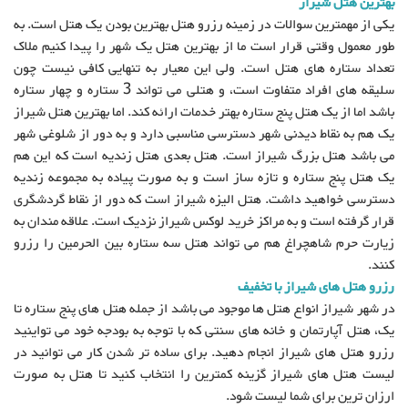
بهترین هتل شیراز
یکی از مهمترین سوالات در زمینه رزرو هتل بهترین بودن یک هتل است. به
طور معمول وقتی قرار است ما از بهترین هتل یک شهر را پیدا کنیم ملاک
تعداد ستاره های هتل است. ولی این معیار به تنهایی کافی نیست چون
سلیقه های افراد متفاوت است، و هتلی می تواند 3 ستاره و چهار ستاره
باشد اما از یک هتل پنج ستاره بهتر خدمات ارائه کند. اما بهترین هتل شیراز
یک هم به نقاط دیدنی شهر دسترسی مناسبی دارد و به دور از شلوغی شهر
می باشد هتل بزرگ شیراز است. هتل بعدی هتل زندیه است که این هم
یک هتل پنج ستاره و تازه ساز است و به صورت پیاده به مجموعه زندیه
دسترسی خواهید داشت. هتل الیزه شیراز است که دور از نقاط گردشگری
قرار گرفته است و به مراکز خرید لوکس شیراز نزدیک است. علاقه مندان به
زیارت حرم شاهچراغ هم می تواند هتل سه ستاره بین الحرمین را رزرو
کنند.
رزرو هتل های شیراز با تخفیف
در شهر شیراز انواع هتل ها موجود می باشد از جمله هتل های پنج ستاره تا
یک، هتل آپارتمان و خانه های سنتی که با توجه به بودجه خود می تواینید
رزرو هتل های شیراز انجام دهید. برای ساده تر شدن کار می توانید در
لیست هتل های شیراز گزینه کمترین را انتخاب کنید تا هتل به صورت
ارزان ترین برای شما لیست شود.