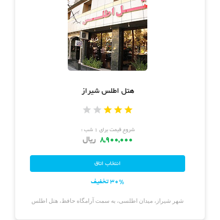
هتل اطلس شیراز
شروع قیمت برای ۱ شب :
8,900,000
ریال
30% تخفیف
شهر شیراز، میدان اطلسی، به سمت آرامگاه حافظ، هتل اطلس