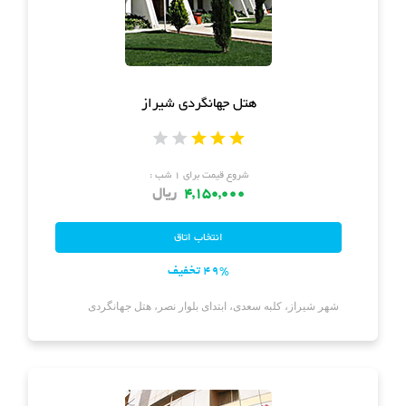
هتل جهانگردی شیراز
شروع قیمت برای ۱ شب :
4,150,000
ریال
49% تخفیف
شهر شیراز، کلبه سعدی، ابتدای بلوار نصر، هتل جهانگردی