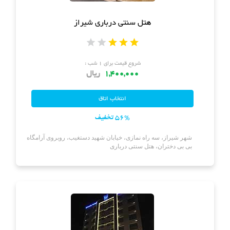
هتل سنتی درباری شیراز
شروع قیمت برای ۱ شب :
1,400,000
ریال
56% تخفیف
شهر شیراز، سه راه نمازی، خیابان شهید دستغیب، روبروی آرامگاه
بی بی دختران، هتل سنتی درباری