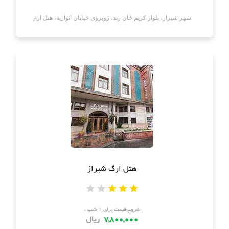
شهر شیراز، بلوار کریم خان زند، روبروی خیابان انواریه، هتل ارم
هتل ارگ شیراز
شروع قیمت برای ۱ شب :
7,800,000
ریال