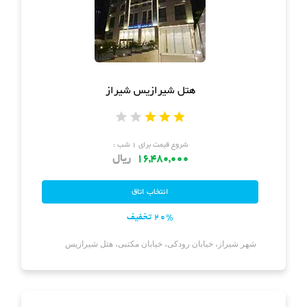
هتل شیرازیس شیراز
شروع قیمت برای ۱ شب :
16,480,000
ریال
20% تخفیف
شهر شیراز، خیابان رودکی، خیابان مکتبی، هتل شیرازیس