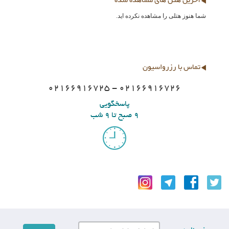
آخرین هتل های مشاهده شده
شما هنوز هتلی را مشاهده نکرده اید.
تماس با رزرواسیون
02166916725 - 02166916726
پاسخگویی
9 صبح تا 9 شب