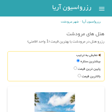
رزرواسیون
رزرواسیون آریا
اریا
رزرواسیون آریا
شهر مرودشت
رزرو
هتل
هتل های مرودشت
بازگشت
رزرو هتل در مرودشت با بهترین قیمت (1 واحد اقامتی)
شهر
هتل
های
های
نمایش به ترتیب
پر
تهران
بیشترین ستاره
سفر
هتل
پایین ترین قیمت
های
بالاترین قیمت
مشهد
پیگیری
رزرو
هتل
های
کیش
عضویت