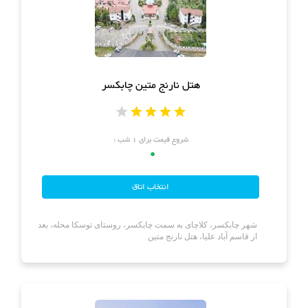
هتل
های
ورود
اصفهان
هتل
هتل نارنج متین چابکسر
های
شیراز
شروع قیمت برای ۱ شب :
هتل
0
های
تبریز
شهر چابکسر، کلاچای به سمت چابکسر، روستای توسکا محله، بعد
از قاسم آباد علیا، هتل نارنج متین