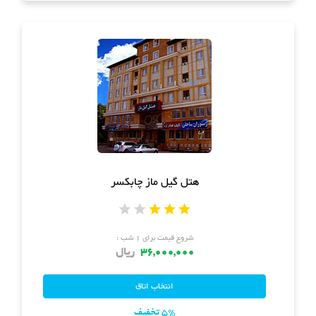
هتل گیل ماز چابکسر
شروع قیمت برای ۱ شب :
36,000,000
ریال
5% تخفیف