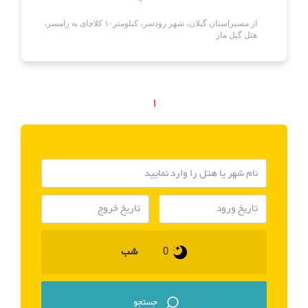
از مسیراستان گیلان، شهر رودسر، کیلومتر۱۰ کلاچای به رامسر،
هتل گیل ماز
1
شب