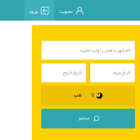
عضویت
ورود
شب