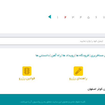
1
2
3
4
5
6
ای مسافربری
فرودگاه ها
رویداد ها
راه آهن
دانستنی ها
|
|
|
|
راهنمای رزرو
قوانین رزرو
 کوثر اصفهان
کلیه حقوق مادی و معنوی این سایت متعلق به رزرواسیون آریا میباشد.