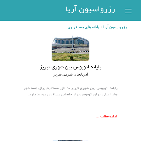
رزرواسیون
رزرواسیون آریا
اریا
رزرواسیون آریا
پایانه های مسافربری
رزرو
هتل
بازگشت
شهر
هتل
های
های
پایانه اتوبوس بین شهری تبریز
پر
تهران
آذربایجان شرقی-تبریز
سفر
هتل
پایانه اتوبوس بین شهری تبریز به طور مستقیم برای همه شهر
های
های اصلی ایران اتوبوس برای جابجایی مسافران موجود دارد.
مشهد
پیگیری
رزرو
هتل
ادامه مطلب ...
های
کیش
عضویت