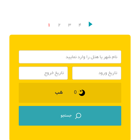
1
2
3
4
شب