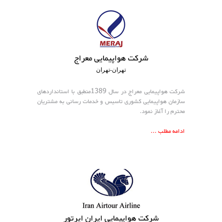
هتل
های
ورود
اصفهان
هتل
شرکت هواپیمایی معراج
های
تهران-تهران
شیراز
شرکت هواپیمایی معراج در سال 1389منطبق با استانداردهای
سازمان هواپیمایی کشوری تاسیس و خدمات رسانی به مشتریان
هتل
محترم را آغاز نمود.
های
تبریز
ادامه مطلب ...
شرکت هواپیمایی ایران ایرتور