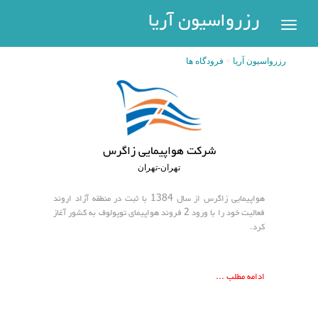
رزرواسیون
رزرواسیون آریا
اریا
رزرواسیون آریا
فرودگاه ها
رزرو
هتل
بازگشت
شهر
هتل
های
های
شرکت هواپیمایی زاگرس
پر
تهران
تهران-تهران
سفر
هتل
هواپیمایی زاگرس از سال 1384 با ثبت در منطقه آزاد اروند
های
فعالیت خود را با ورود 2 فروند هواپیمای توپولوف به کشور آغاز
کرد.
مشهد
پیگیری
رزرو
هتل
ادامه مطلب ...
های
کیش
عضویت