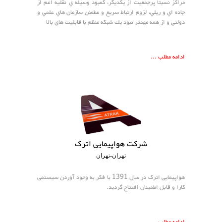
مراكز نسبتاً پرجمعيت از يكديگر، كمبود وسيله ي نقليه اعم از
جاده اي و ريلي، لزوم ارتباط سريع و مطمئن سازمان هاي علمي و
دولتي و از همه مهمتر نبود يك شبكه منظم با قابليت هاي بالا
ادامه مطلب ...
شرکت هواپیمایی اترک
تهران-تهران
هواپیمایی اترک در سال 1391 با فکر به وجود آوردن سیستمی
کارا و قابل اطمینان افتتاح گردید.