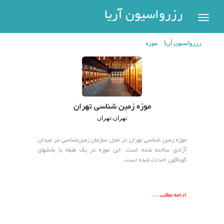
رزرواسیون
رزرواسیون آریا
اریا
رزرواسیون آریا
موزه
رزرو
هتل
بازگشت
شهر
هتل
های
های
موزه زمین‌ شناسی تهران
پر
تهران
تهران-تهران
سفر
هتل
موزه زمین‌ شناسی تهران در محل سازمان زمین‌شناسی در میدان
های
آزادی ساخته شده است. این موزه در یک طبقه با بخشهای
گوناگون احداث شده است.
مشهد
پیگیری
رزرو
هتل
ادامه مطلب ...
های
کیش
عضویت