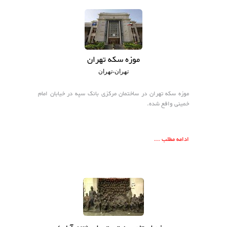
هتل
های
ورود
اصفهان
هتل
موزه سکه تهران
های
تهران-تهران
شیراز
موزه سکه تهران در ساختمان مرکزی بانک سپه در خیابان امام
خمینی واقع شده.
هتل
های
تبریز
ادامه مطلب ...