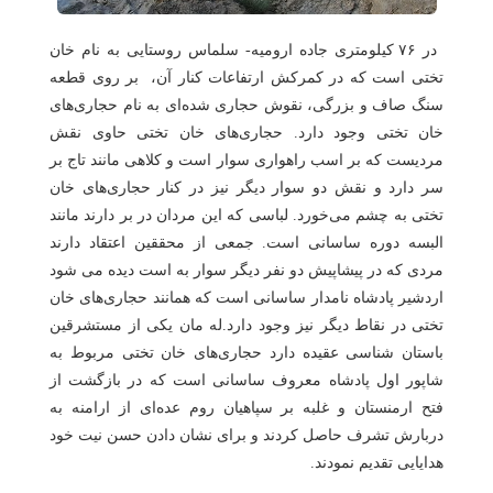
هتل
های
ورود
در ۷۶ کیلومتری جاده ارومیه- سلماس روستایی به نام خان
اصفهان
تختی است که در کمرکش ارتفاعات کنار آن، بر روی قطعه
سنگ صاف و بزرگی، نقوش حجاری شده‌ای به نام حجاری‌های
هتل
خان تختی وجود دارد. حجاری‌های خان تختی حاوی نقش
های
مردیست که بر اسب راهواری سوار است و کلاهی مانند تاج بر
شیراز
سر دارد و نقش دو سوار دیگر نیز در کنار حجاری‌های خان
تختی به چشم می‌خورد. لباسی که این مردان در بر دارند مانند
هتل
البسه دوره ساسانی است. جمعی از محققین اعتقاد دارند
های
مردی که در پیشاپیش دو نفر دیگر سوار به است دیده می شود
تبریز
اردشیر پادشاه نامدار ساسانی است که همانند حجاری‌های خان
تختی در نقاط دیگر نیز وجود دارد.له مان یکی از مستشرقین
باستان شناسی عقیده دارد حجاری‌های خان تختی مربوط به
شاپور اول پادشاه معروف ساسانی است که در بازگشت از
فتح ارمنستان و غلبه بر سپاهیان روم عده‌ای از ارامنه به
دربارش تشرف حاصل کردند و برای نشان دادن حسن نیت خود
هدایایی تقدیم نمودند.