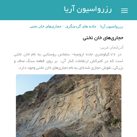
رزرواسیون
رزرواسیون آریا
اریا
رزرواسیون آریا
جاذبه های گردشگری
حجاری‌های خان تختی
رزرو
حجاری‌های خان تختی
هتل
بازگشت
آذربایجان غربی-
شهر
هتل
در ۷۶ کیلومتری جاده ارومیه- سلماس روستایی به نام خان تختی
های
است که در کمرکش ارتفاعات کنار آن، بر روی قطعه سنگ صاف و
های
بزرگی، نقوش حجاری شده‌ای به نام حجاری‌های خان تختی وجود دارد.
پر
تهران
سفر
هتل
های
مشهد
پیگیری
رزرو
هتل
های
کیش
عضویت