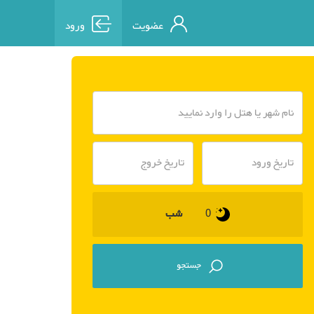
عضویت
ورود
شب