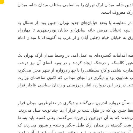
الدین شاه، میدان ارک تهران را به اسامی مختلف میدان شاه، میدان
ی ارک معروف است.
ر مقایسه با وضع خیابان‌های جدید تهران، چنین بود: از شمال به
په (خیابان مریض خانه سابق) و خیابان بوذرجمهری تا چهارراه
 به خیابان خیام (جلیل آباد) و از غرب به گلوبندک تا میدان امام
ن محوطه اقدامات گسترده‌ای به عمل آمد، در وسط میدان ارک تهران یک
ر کالسکه و درشکه ایجاد کردند و در بقیه فضای آن نیز درخت
عمارت شاهی و کاخ سلطنتی را با چهار دروازه از شهر مجزا می‌کرد،
 همایون بود و دیگری در انتهای میدانی که اکنون ساختمان وزارت
ند. در زیر این دروازه، انبار زیرزمینی و زندان سیاسی قاجار قرار
 آن دروازه اندرون می‌گفتند و دیگری در ضلع غربی میدان قرار
زه‌ها چنین بود که در طول شب بر فراز آن‌ها چند نوبت طبل می‌زدند.
دند که به آن «ورچین ورچین» می‌گفتند، یعنی کسبه باید بساط
 شب گذشته در میدان ارک طبل «بگیر و ببند» و شیپور می‌زدند که
 آن ساعت نمی‌توانست در این منطقه رفت و آمد کند. از آن ساعت