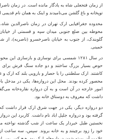
از زمان فتحعلی شاه به یادگار مانده است. در زمان ناصر
توپخانه و باغ گلشن می‌نامیدند و اینک به همان نام قدیم
محدوده جغرافیایی ارک تهران در زمان ناصرالدین شاه، د
محوطه بین ضلع جنوبی میدان سپه و قسمتی از خیابان س
گلوبندک، از جنوب به خیابان ناصرخسرو (ناصریه)، از شرق
خمینی.
در سال ۱۲۸۱ شمسی برای نوسازی و بازسازی ای
حوض بسیار بزرگ ساختند و دو جاده سنگ فرش برای عبو
کاشتند. ارک سلطنتی را با حصار و بارویی بلند که ارک و 
محصور کرده بودند. محل این دروازه‌ها، یکی در مدخل باب
امور خارجه در آن است و به آن دروازه نقاره‌خانه می‌گفت
داشت که معروف به دوستاق خانه بود.
دو دروازه دیگر، یکی در جهت شرق ارک قرار داشت که به
گرفته بود و دروازه جلیل اباد نام داشت. کاربرد این دروا
نخستین طبل خبردار یک ساعت از شب گذشته نواخته می‌ش
خود را زود برچینند و به خانه بروند. سپس، سه ساعت از
علامت آن بسته شدن دروازه‌های ارک بود. هیچ کس پس از