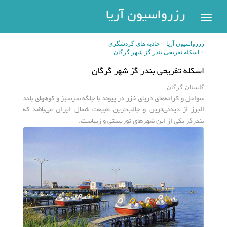
رزرواسیون
رزرواسیون آریا
اریا
رزرواسیون آریا
جاذبه های گردشگری
رزرو
اسکله تفریحی بندر گز شهر گرگان
هتل
بازگشت
اسکله تفریحی بندر گز شهر گرگان
شهر
هتل
گلستان-گرگان
سواحل و کرانه‏‌های دریای خزر در پیوند با جلگه سرسبز و کوههای بلند
های
های
البرز از دیدنی‌ترین و جالب‌ترین طبیعت شمال ایران می‌باشد که
پر
تهران
بندرگز یکی از این شهرهای توریستی و زیباست.
سفر
هتل
های
مشهد
پیگیری
رزرو
هتل
های
کیش
عضویت