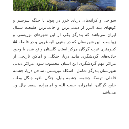
هتل
های
ورود
اصفهان
سواحل و کرانه‌های دریای خزر در پیوند با جلگه سرسبز و
کوههای بلند البرز از دیدنی‌ترین و جالب‌ترین طبیعت شمال
هتل
ایران می‌باشد که بندرگز یکی از این شهرهای توریستی و
های
زیباست. این شهرستان که در منتهی الیه غربی و در فاصله 44
شیراز
کیلومتری غرب گرگان مرکز استان گلستان واقع شده با وجود
جاذبه‌های گردشگری مانند دریا، جنگلی و اماکن تاریخی از
هتل
مراکز مهم گردشگری این استان محسوب شود. مراکز دیدنی
های
شهرستان بندرگز شامل : اسکله توریستی، ساحل دریا، چشمه
تبریز
قلقلی، توسکا چشمه، چشمه بلبل، جنگل باغو، جنگل وطنا،
خلیج گرگان، امامزاده حبیب الله و امامزاده سفید چال و..
می‌باشد.