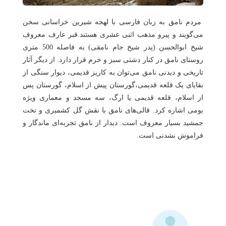
هتل
های
ورود
مردم نامق به زبان فارسی با لهجه شیرین خراسانی سخن
اصفهان
می‌گویند و پیرو مذهب اثنی عشری هستند.قبر عارف معروف
شیخ ابوالحسن (پدر شیخ جام نامقی) به فاصله 500 متری
هتل
روستای نامق در کنار دشتی سبز و خرم قرار دارد. از دیگر آثار
های
تاریخی و دیدنی نامق می‌توان به کاریز قدیمی، دیوار سنگی از
شیراز
بقایای یک قلعه قدیمی،گورستان پیش از اسلام، گورستان پس
از اسلام، قلعه قدیمی یا ارگ، سه مسجد و معماری ویژه
هتل
بومی اشاره کرد. قالی‌های نامق با نقش گل کشمیری و تخت
های
جمشید بسیار معروف است. دیدار از نامق تجربه‌ای ماندگار و
تبریز
فراموش نشدنی است.