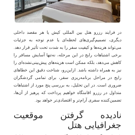
هتل
های
ورود
اصفهان
در فرایند رزرو هتل بین المللی کیش یا هر مقصد داخلی
هتل
دیگری، تصمیم‌گیری‌های لحظه‌ای یا عدم توجه به جزئیات
های
می‌تواند هزینه‌ها و کیفیت سفر را به شدت تحت تأثیر قرار دهد.
شیراز
برخی اشتباهات رایج در این مرحله، نه‌تنها آسایش مسافر را
هتل
کاهش می‌دهد، بلکه ممکن است هزینه‌های پیش‌بینی‌نشده‌ای را
های
نیز به همراه داشته باشد. ازاین‌رو، شناخت دقیق این خطاهای
رایج در مراحل برنامه‌ریزی سفر، برای تمامی گردشگران
تبریز
ضروری است. در این تحلیل، به بررسی پنج مورد از اشتباهات
متداول در رزرو اقامتگاه خواهیم پرداخت که پرهیز از آن‌ها،
تضمین‌کننده سفری آرام‌تر و اقتصادی‌تر خواهد بود.
نادیده گرفتن موقعیت
جغرافیایی هتل