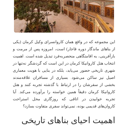
هتل
های
ورود
اصفهان
هتل
های
این مجموعه که در واقع همان کاروانسرای وکیل کرمان (یکی
شیراز
از بناهای ماندگار دوره قاجار) است، امروزه پس از مرمت و
بازآفرینی، به اقامتگاهی منحصربه‌فرد تبدیل شده است. اهمیت
هتل
انتخاب هتل کاروانیکا کرمان در این است که گردشگر نه‌تنها در
های
شهری تاریخی حضور می‌یابد، بلکه در بنایی با هویت معماری
تبریز
اصیل نیز ساکن می‌شود. بسیاری از مسافران علاقه‌مندند
بخشی از سفرشان را در ارتباط با گذشته تجربه کنند و هتل
کاروانیکا کرمان دقیقاً همین خواسته را برآورده می‌کند. آیا
تجربه خوابیدن در اتاقی که روزگاری محل استراحت
کاروان‌های قدیمی بوده، نمی‌تواند سفری متفاوت بسازد؟
اهمیت احیای بناهای تاریخی