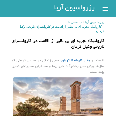
رزرواسیون
رزرواسیون آریا
اریا
رزرواسیون آریا
دانستنی ها
رزرو
کاروانیکا؛ تجربه ای بی نظیر از اقامت در کاروانسرای تاریخی وکیل
هتل
کرمان
بازگشت
کاروانیکا؛ تجربه ای بی نظیر از اقامت در کاروانسرای
شهر
هتل
تاریخی وکیل کرمان
های
های
-
پر
تهران
اقامت در
هتل کاروانیکا کرمان
، یعنی زندگی در فضایی تاریخی که
سفر
سال‌ها پیش محل رفت‌وآمد کاروان‌ها و مسافران مسیرهای تجاری
هتل
بوده است.
های
مشهد
پیگیری
رزرو
هتل
های
کیش
عضویت