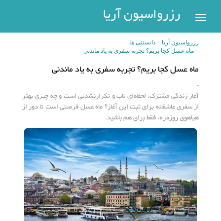
رزرواسیون
رزرواسیون آریا
اریا
رزرواسیون آریا
دانستنی ها
رزرو
ماه عسل کجا بریم؟ تجربه سفری به یاد ماندنی
هتل
بازگشت
ماه عسل کجا بریم؟ تجربه سفری به یاد ماندنی
شهر
هتل
-
آغاز زندگی مشترک، لحظه‌ای ناب و تکرارنشدنی ا‌ست و چه چیزی بهتر
های
های
از سفری عاشقانه برای ثبت این آغاز؟ ماه عسل فرصتی‌ است تا دور از
پر
تهران
هیاهوی روزمره، فقط برای هم باشید.
سفر
هتل
های
مشهد
پیگیری
رزرو
هتل
های
کیش
عضویت