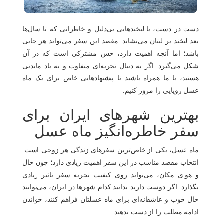
هتل
های
ورود
دست در دست، با لبخندهایی بی‌دلیل و خاطراتی که تا سال‌ها
اصفهان
بعد لبخند بر لبتان می‌نشاند. مقصد این سفر می‌تواند هر جایی
هتل
باشد؛ اما آنچه اهمیت دارد، حس مشترکی ا‌ست که در آن
شکل می‌گیرد. اگر به دنبال تجربه‌ای متفاوت و به ‌یاد ماندنی
های
هستید، با ما همراه باشید تا پیشنهادهایی خاص برای یک ماه
شیراز
عسل رویایی را مرور کنیم.
هتل
بهترین شهرهای ایران برای
های
سفر خاطره‌انگیز ماه عسل
تبریز
ماه عسل، یکی از خاص‌ترین سفرهای زندگی هر زوجی است.
انتخاب مقصد مناسب در این سفر اهمیت زیادی دارد؛ چون حال
‌و هوای مکان، می‌تواند روی کیفیت تجربه سفر تاثیر زیادی
بگذارد. اگر دوست دارید بدانید کدام شهرها در ایران، می‌توانند
حال خوب و عاشقانه‌ای برای ماه عسلتان فراهم کنند، خواندن
ادامه مطلب را از دست ندهید.