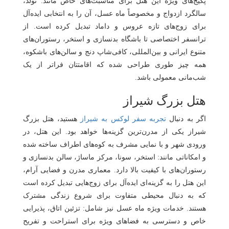
پکیج‌های ویژه‌ این هتل برای مناسبت‌های خاص مانند: تولد،
سالگرد ازدواج و مخصوصاً ماه عسل، آن را به انتخابی ایده‌آل
برای زوج‌های تازه ‌عروس و داماد تبدیل کرده است. از
ترانسفر اختصاصی تا باشگاه بدنسازی و استخر، رستوران‌های
متنوع ایرانی و بین‌المللی، کافی‌شاپ دنج و سالن‌های باشکوه،
همه‌ چیز طوری طراحی شده که اقامتتان فراتر از یک
شب‌مانی معمولی باشد.
هتل بزرگ شیراز
اگر به دنبال
تجربه سفر لوکس به شیراز
هستید، هتل بزرگ
شیراز یکی از مدرن‌ترین گزینه‌ها خواهد بود. این هتل، در
ورودی شهر و با نمایی مشرف به کوه‌های اطراف ساخته شده
و امکاناتی مانند: استخر، سونا، مرکز ماساژ، سالن بدنسازی و
رستوران‌های با کیفیت بالا دارد. معماری مدرن و فضایی آرام،
این هتل را به گزینه‌ای ایده‌آل برای زوج‌هایی تبدیل کرده است
که به دنبال محیطی متفاوت برای شروع زندگی مشترک
هستند. خدمات ویژه ماه عسل نیز شامل: تزئین اتاق، پذیرایی
خاص و دسترسی به فضاهای ویژه برای استراحت و تفریح