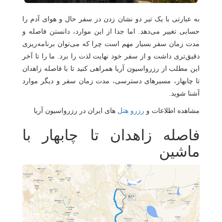
هتل
های
ورود
به عبارتی با یک تیر دو نشان زدن در سفر حال و هوای آدم را
حسابی تغییر می‌دهد. اما جدا از این موارد، دانستن فاصله و
اصفهان
مدت زمان سفر بسیار مهم است چرا که می‌توان برنامه‌ریزی
هتل
دقیق‌تری داشت و از سفر خود نهایت لذت را برد. ما را تا آخر
های
این مطلب از رزرواسیون آریا همراهی کنید تا با فاصله زاهدان
شیراز
تا چابهار، مسیرهای دسترسی، مدت زمان سفر و دیگر موارد
آشنا شوید.
هتل
مشاهده اطلاعات و
رزرو هتل
های ایران در رزرواسیون آریا
های
تبریز
فاصله زاهدان تا چابهار با
ماشین