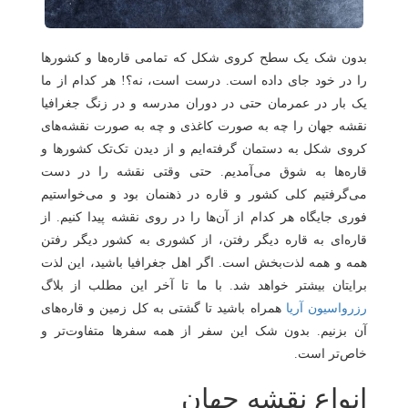
هتل
های
ورود
بدون شک یک سطح کروی شکل که تمامی قاره‌ها و کشورها
اصفهان
را در خود جای داده است. درست است، نه؟! هر کدام از ما
هتل
یک بار در عمرمان حتی در دوران مدرسه و در زنگ جغرافیا
های
نقشه جهان را چه به صورت کاغذی و چه به صورت نقشه‌های
شیراز
کروی شکل به دستمان گرفته‌ایم و از دیدن تک‌تک کشورها و
قاره‌ها به شوق می‌آمدیم. حتی وقتی نقشه را در دست
هتل
می‌گرفتیم کلی کشور و قاره در ذهنمان بود و می‌خواستیم
های
فوری جایگاه هر کدام از آن‌ها را در روی نقشه پیدا کنیم. از
تبریز
قاره‌ای به قاره دیگر رفتن، از کشوری به کشور دیگر رفتن
همه و همه لذت‌بخش است. اگر اهل جغرافیا باشید، این لذت
برایتان بیشتر خواهد شد. با ما تا آخر این مطلب از بلاگ
رزرواسیون آریا
همراه باشید تا گشتی به کل زمین و قاره‌های
آن بزنیم. بدون شک این سفر از همه سفرها متفاوت‌تر و
خاص‌تر است.
انواع نقشه جهان