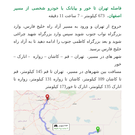
هتل
فاصله تهران تا خور و بیابانک با خودرو شخصی از مسیر
های
ورود
اصفهان
، 673 کیلومتر – 7 ساعت 11 دقیقه
اصفهان
خروج از تهران و ورود به مسیر آزاد راه خلیج فارس، وارد
هتل
بزرگراه نواب جنوب شوید سپس وارد بزرگراه شهید چراغی
های
شوید و بعد بزرگراه کاظمی جنوب را ادامه دهید تا به آزاد راه
شیراز
خلیج فارس برسید.
شهر های در مسیر، تهران – قم – کاشان – زواره - انارک –
هتل
خور
های
مسافت بین شهرهای در مسیر، تهران تا قم 145 کیلومتر، قم
تبریز
تا کاشان 109 کیلومتر، کاشان تا زواره 131 کیلومتر، زواره تا
انارک 135 کیلومتر، انارک تا خور173 کیلومتر