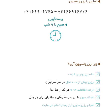
تماس با رزرواسیون
02166916725 - 02166916726
پاسخگویی
9 صبح تا 9 شب
چرا رزرواسیون آریا؟
تضمین بهترین قیمت
رزرو بیش از
هتل
در سراسر ایران
800
ارائه اطلاعات
هر یک از هتل ها
99 %
انتخاب بهتر
با بررسی نظرهای مسافران برای هر هتل
انجام رزرو بدون نیاز به ثبت نام در سایت