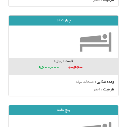
چهار تخته
قیمت (ریال)
9,600,000
10,460
وعده غذایی :
صبحانه بوفه
ظرفیت :
4نفر
پنچ تخته