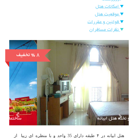
هتل
امکانات هتل
های
ورود
موقعیت هتل
قوانین و مقررات
اصفهان
نظرات مسافران
هتل
های
شیراز
% 8
تخفیف
هتل
های
تبریز
اتاق دو تخته هتل ابیانه
هتل ابیانه در ۴ طبقه دارای 35 واحد و با منظره ای زیبا از