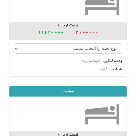
قیمت (ریال)
11,420,000
12,600,000
وعده غذایی :
صبحانه بوفه
ظرفیت :
5نفر
سوئیت
قیمت (ریال)