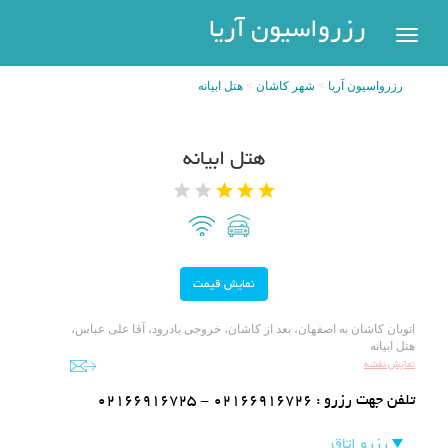
رزرواسیون
رزرواسیون آریا
اریا
رزرواسیون آریا
شهر کاشان
هتل ابیانه
رزرو
هتل
بازگشت
هتل ابیانه
شهر
هتل
های
های
پر
تهران
سفر
هتل
های
مشهد
پیگیری
اتوبان کاشان به اصفهان، بعد از کاشان، خروجی بادرود، آقا علی عباس،
رزرو
هتل ابیانه
هتل
نمایش نقشه
های
تلفن جهت رزرو :
02166916725 - 02166916726
کیش
عضویت
رزرو اتاق