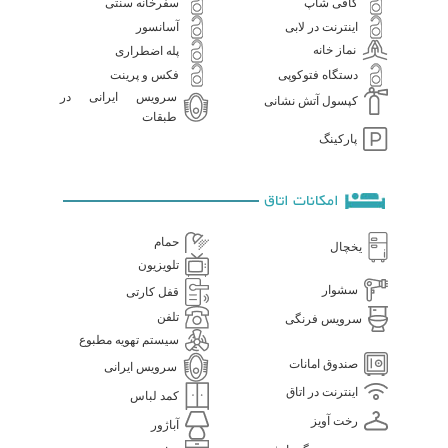
کافی شاپ
سفرخانه سنتی
اینترنت در لابی
آسانسور
نماز خانه
پله اضطراری
دستگاه فتوکوپی
فکس و پرینت
سرویس ایرانی در
کپسول آتش نشانی
طبقات
پارکینگ
امکانات اتاق
حمام
یخچال
تلویزیون
سشوار
قفل کارتی
تلفن
سرویس فرنگی
سیستم تهویه مطبوع
صندوق امانات
سرویس ایرانی
اینترنت در اتاق
کمد لباس
رخت آویز
آباژور