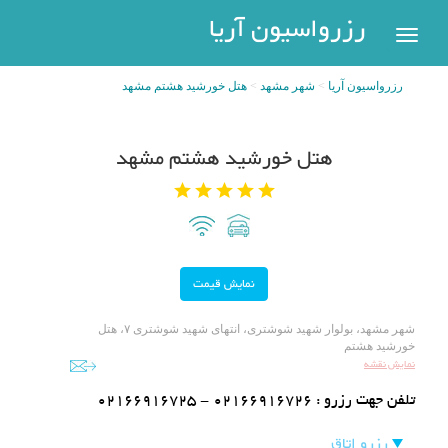
رزرواسیون
رزرواسیون آریا
اریا
رزرواسیون آریا
شهر مشهد
هتل خورشید هشتم مشهد
رزرو
هتل
بازگشت
هتل خورشید هشتم مشهد
شهر
هتل
های
های
پر
تهران
سفر
هتل
های
مشهد
پیگیری
شهر مشهد، بولوار شهید شوشتری، انتهای شهید شوشتری ۷، هتل
رزرو
خورشید هشتم
هتل
نمایش نقشه
های
تلفن جهت رزرو :
02166916725 - 02166916726
کیش
عضویت
رزرو اتاق