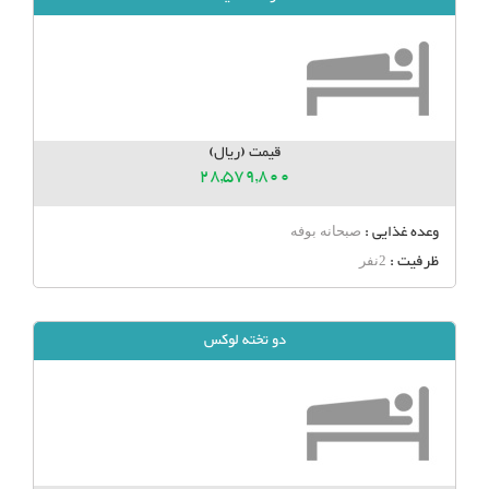
قیمت (ریال)
28,579,800
وعده غذایی :
صبحانه بوفه
ظرفیت :
2نفر
دو تخته لوکس