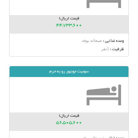
قیمت (ریال)
44,733,600
وعده غذایی :
صبحانه بوفه
ظرفیت :
2نفر
سوئیت جونیور رو به حرم
قیمت (ریال)
56,505,600
صبحانه بوفه