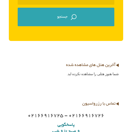
آخرین هتل های مشاهده شده
شما هنوز هتلی را مشاهده نکرده اید.
تماس با رزرواسیون
02166916725 - 02166916726
پاسخگویی
9 صبح تا 9 شب