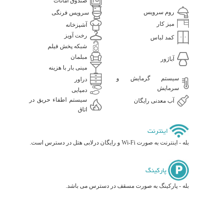
صندوق امانات
روم سرویس
سرویس فرنگی
میز کار
آشپزخانه
رخت آویز
کمد لباس
شبکه پخش فیلم
مبلمان
آباژور
مینی بار با هزینه
سیستم گرمایش و
دراور
سرمایش
دمپایی
سیستم اطفاء حریق در
آب معدنی رایگان
اتاق
اینترنت
بله - اینترنت به صورت Wi-Fi و رایگان درلابی هتل در دسترس است.
پارکینگ
بله - پارکینگ به صورت مسقف در دسترس می باشد.