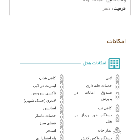
وعده غذایی :
ظرفیت :
2نفر
امکانات
امکانات هتل
لابی
کافی شاپ
خدمات خانه داری
اینترنت در لابی
صندوق امانات در
تاکسی سرویس
پذیرش
لاندری (خشک شویی)
کافی نت
آسانسور
دستگاه خود پرداز در
خدمات ماساژ
هتل
فضای سبز
نماز خانه
استخر
دستگاه واکس کفش
پله اضطراری