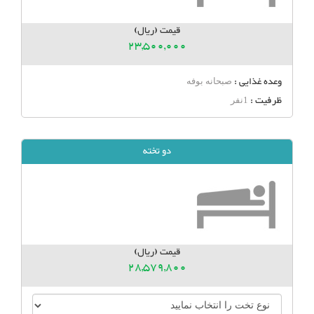
قیمت (ریال)
23,500,000
وعده غذایی :
صبحانه بوفه
ظرفیت :
1نفر
دو تخته
قیمت (ریال)
28,579,800