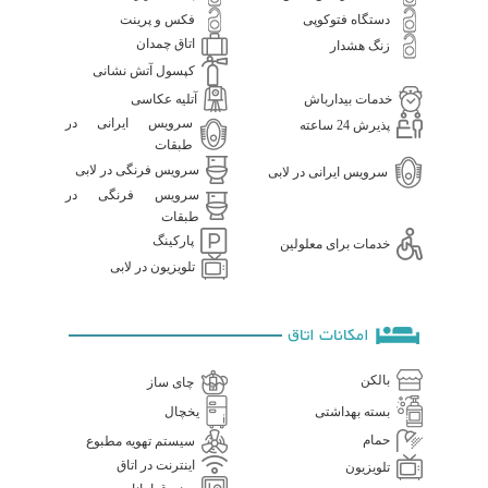
دستگاه فتوکوپی
فکس و پرینت
اتاق چمدان
زنگ هشدار
کپسول آتش نشانی
خدمات بیدارباش
آتلیه عکاسی
سرویس ایرانی در
پذیرش 24 ساعته
طبقات
سرویس فرنگی در لابی
سرویس ایرانی در لابی
سرویس فرنگی در
طبقات
پارکینگ
خدمات برای معلولین
تلویزیون در لابی
امکانات اتاق
بالکن
چای ساز
بسته بهداشتی
یخچال
حمام
سیستم تهویه مطبوع
اینترنت در اتاق
تلویزیون