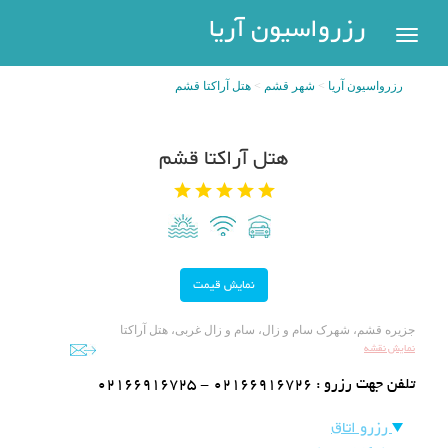
رزرواسیون
رزرواسیون آریا
اریا
رزرواسیون آریا
شهر قشم
هتل آراکتا قشم
رزرو
هتل
بازگشت
هتل آراکتا قشم
شهر
هتل
های
های
پر
تهران
سفر
هتل
های
مشهد
پیگیری
جزیره قشم، شهرک سام و زال، سام و زال غربی، هتل آراکتا
رزرو
نمایش نقشه
هتل
تلفن جهت رزرو :
02166916725 - 02166916726
های
کیش
عضویت
رزرو اتاق