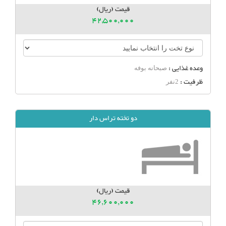
قیمت (ریال)
42,500,000
وعده غذایی :
صبحانه بوفه
ظرفیت :
2نفر
دو تخته تراس دار
قیمت (ریال)
46,600,000