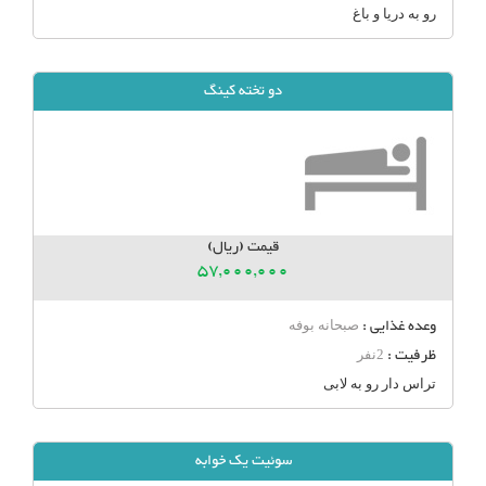
رو به دریا و باغ
دو تخته کینگ
قیمت (ریال)
57,000,000
وعده غذایی :
صبحانه بوفه
ظرفیت :
2نفر
تراس دار رو به لابی
سوئیت یک خوابه