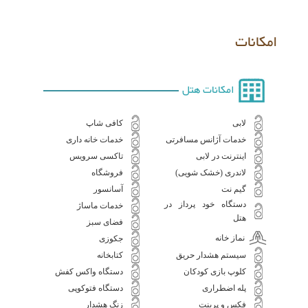
امکانات
امکانات هتل
لابی
کافی شاپ
خدمات آژانس مسافرتی
خدمات خانه داری
اینترنت در لابی
تاکسی سرویس
لاندری (خشک شویی)
فروشگاه
گیم نت
آسانسور
دستگاه خود پرداز در
خدمات ماساژ
هتل
فضای سبز
نماز خانه
جکوزی
سیستم هشدار حریق
کتابخانه
کلوپ بازی کودکان
دستگاه واکس کفش
پله اضطراری
دستگاه فتوکوپی
فکس و پرینت
زنگ هشدار