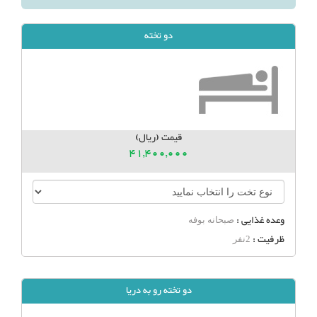
دو تخته
قیمت (ریال)
41,400,000
وعده غذایی :
صبحانه بوفه
ظرفیت :
2نفر
دو تخته رو به دریا