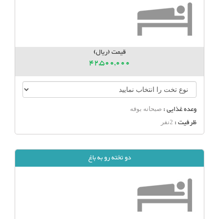
قیمت (ریال)
42,500,000
وعده غذایی :
صبحانه بوفه
ظرفیت :
2نفر
دو تخته رو به باغ