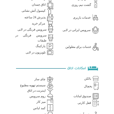
اتاق چمدان
گشت نیم روزی
کپسول آتش نشانی
پذیرش 24 ساعته
خدمات باربری
مرکز خرید
سرویس فرنگی در لابی
سرویس ایرانی در لابی
سرویس فرنگی در
طبقات
پارکینگ
خدمات برای معلولین
تلویزیون در لابی
امکانات اتاق
بالکن
چای ساز
سیستم تهویه مطبوع
یخچال
اینترنت در اتاق
صندوق امانات
روم سرویس
میز کار
قفل کارتی
کمد لباس