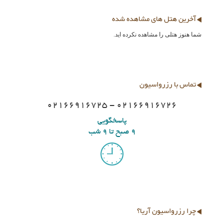
آخرین هتل های مشاهده شده
شما هنوز هتلی را مشاهده نکرده اید.
تماس با رزرواسیون
02166916725 - 02166916726
پاسخگویی
9 صبح تا 9 شب
چرا رزرواسیون آریا؟