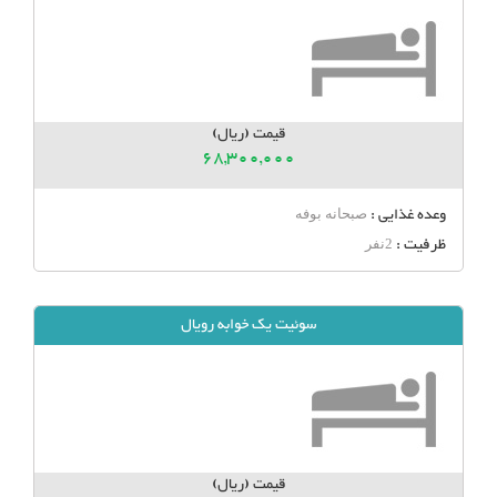
قیمت (ریال)
68,300,000
وعده غذایی :
صبحانه بوفه
ظرفیت :
2نفر
سوئیت یک خوابه رویال
قیمت (ریال)