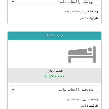
وعده غذایی :
صبحانه بوفه
ظرفیت :
2نفر
دو تخته کینگ
قیمت (ریال)
51,750,000
وعده غذایی :
صبحانه بوفه
ظرفیت :
2نفر