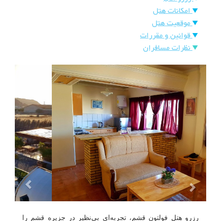
هتل
امکانات هتل
های
ورود
موقعیت هتل
اصفهان
قوانین و مقررات
نظرات مسافران
هتل
های
شیراز
هتل
های
تبریز
رزرو هتل فولتون قشم، تجربه‌ای بی‌نظیر در جزیره قشم را