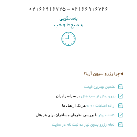
02166916725 - 02166916726
پاسخگویی
9 صبح تا 9 شب
چرا رزرواسیون آریا؟
تضمین بهترین قیمت
رزرو بیش از
هتل
در سراسر ایران
800
ارائه اطلاعات
هر یک از هتل ها
99 %
انتخاب بهتر
با بررسی نظرهای مسافران برای هر هتل
انجام رزرو بدون نیاز به ثبت نام در سایت