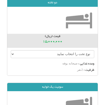
دو تخته
قیمت (ریال)
15,000,000
وعده غذایی :
صبحانه بوفه
ظرفیت :
2نفر
سوئیت یک خوابه