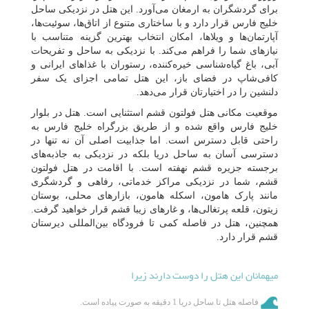
برای گردشگران به ارمغان می‌آورد. این هتل در نزدیکی ساحل
خلیج فارس قرار دارد و با ساختاری متنوع از اتاق‌ها، سوئیت‌ها،
آپارتمان‌ها و ویلاها، امکان انتخاب بهترین گزینه متناسب با
نیازهای شما را فراهم می‌کند. با نزدیکی به ساحل و تفریحات
آبی، باغ گیاه‌شناسی خیره‌کننده، رستوران با غذاهای ایرانی و
کافی‌شاپ در فضای باز، این هتل تمامی اجزای یک سفر
دلنشین را در اختیارتان قرار می‌دهد.
موقعیت مکانی هتل فولتون قشم استثنایی است. هتل در بلوار
خلیج فارس واقع شده و از طریق بزرگراه خلیج فارس به
راحتی قابل دسترس است. اما جذابیت اصلی آن نه تنها در
دسترسی آسان به ساحل دریا بلکه در نزدیکی به جاذبه‌های
برجسته جزیره قشم نهفته است. با اقامت در هتل فولتون
قشم، شما در نزدیکی مراکز خدماتی، رفاهی و گردشگری
مانند پارک هامون، اسکله هامون، بازارهای محلی، بوستان
زیتون، قلعه پرتغالی‌ها، و غارهای زیبا قشم قرار خواهید گرفت.
همچنین، هتل در فاصله کمی تا فرودگاه بین‌المللی دیرستان
قشم قرار دارد.
میهمانان این هتل را دوست دارند زیرا
فاصله هتل تا ساحل دریا 1 دقیقه به صورت پیاده است.