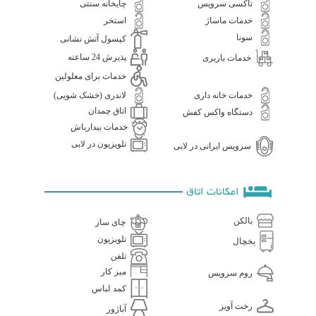
تاکسی سرویس
چایخانه سنتی
خدمات ماساژ
استخر
سونا
کپسول آتش نشانی
پذیرش 24 ساعته
خدمات باربری
خدمات برای معلولین
خدمات خانه داری
لاندری (خشک شویی)
اتاق چمدان
دستگاه واکس کفش
خدمات بیدارباش
تلویزیون در لابی
سرویس ایرانی در لابی
امکانات اتاق
بالکن
چای ساز
تلویزیون
یخچال
تلفن
میز کار
روم سرویس
کمد لباس
رخت آویز
آباژور