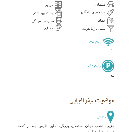
مبلمان
دراور
آب معدنی رایگان
بسته بهداشتی
حمام
سرویس فرنگی
دمپایی
مینی بار با هزینه
اینترنت
بله
پارکینگ
بله
موقعیت جغرافیایی
نشانی
جزیره قشم، میدان استقلال، بزرگراه خلیج فارس، بعد از کمپ
هامون، هتل فولتون