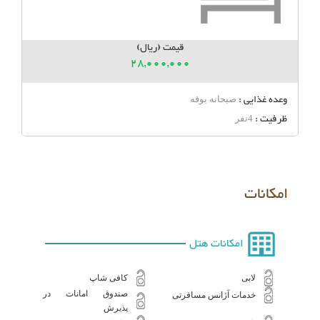
قیمت (ریال)
28,000,000
وعده غذایی :
صبحانه بوفه
ظرفیت :
4نفر
امکانات
امکانات هتل
لابی
کافی شاپ
صندوق امانات در
خدمات آژانس مسافرتی
پذیرش