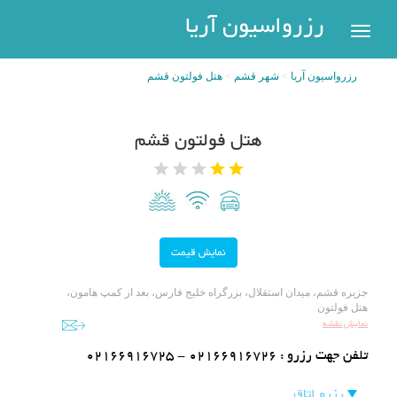
رزرواسیون
رزرواسیون آریا
اریا
رزرواسیون آریا
شهر قشم
هتل فولتون قشم
رزرو
هتل
بازگشت
هتل فولتون قشم
شهر
هتل
های
های
پر
تهران
سفر
هتل
های
مشهد
پیگیری
جزیره قشم، میدان استقلال، بزرگراه خلیج فارس، بعد از کمپ هامون،
رزرو
هتل فولتون
هتل
نمایش نقشه
های
تلفن جهت رزرو :
02166916725 - 02166916726
کیش
عضویت
رزرو اتاق