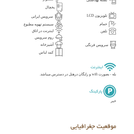
یخچال
تلویزیون LCD
سرویس ایرانی
حمام
سیستم تهویه مطبوع
اینترنت در اتاق
تلفن
روم سرویس
آشپزخانه
سرویس فرنگی
کمد لباس
اینترنت
بله - بصورت wifi و رایگان درهتل در دسترس میباشد.
پارکینگ
خیر
موقعیت جغرافیایی