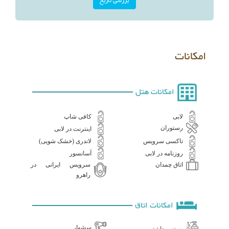
امکانات
امکانات هتل
لابی
کافی شاپ
رستوران
اینترنت در لابی
تاکسی سرویس
لاندری (خشک شویی)
روزنامه در لابی
آسانسور
سرویس ایرانی در
اتاق چمدان
راهرو
امکانات اتاق
سشوار
بسته بهداشتی