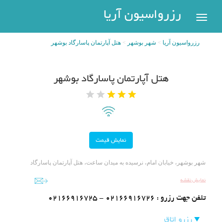
رزرواسیون
رزرواسیون آریا
اریا
رزرواسیون آریا
شهر بوشهر
هتل آپارتمان پاسارگاد بوشهر
رزرو
هتل
بازگشت
هتل آپارتمان پاسارگاد بوشهر
شهر
هتل
های
های
پر
تهران
سفر
هتل
های
مشهد
پیگیری
شهر بوشهر، خیابان امام، نرسیده به میدان ساعت، هتل آپارتمان پاسارگاد
رزرو
نمایش نقشه
هتل
های
تلفن جهت رزرو :
02166916725 - 02166916726
کیش
عضویت
رزرو اتاق