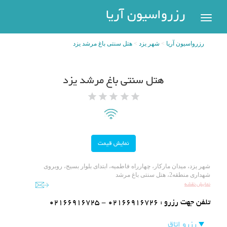
رزرواسیون
رزرواسیون آریا
اریا
رزرواسیون آریا
شهر یزد
هتل سنتی باغ مرشد یزد
رزرو
هتل
بازگشت
هتل سنتی باغ مرشد یزد
شهر
هتل
های
های
پر
تهران
سفر
هتل
های
مشهد
پیگیری
شهر یزد، میدان مارکار، چهارراه فاطمیه، ابتدای بلوار بسیج، روبروی
شهداری منطقه2، هتل سنتی باغ مرشد
رزرو
نمایش نقشه
هتل
های
تلفن جهت رزرو :
02166916725 - 02166916726
کیش
عضویت
رزرو اتاق