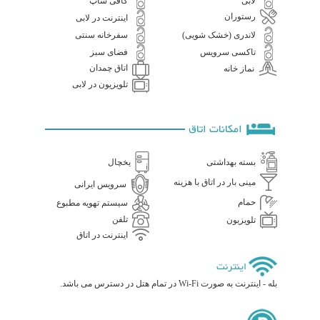
لابی
کافی شاپ
رستوران
اینترنت در لابی
لاندری (خشک شویی)
سفرخانه سنتی
تاکسی سرویس
فضای سبز
اتاق چمدان
نماز خانه
تلویزیون در لابی
امکانات اتاق
بسته بهداشتی
یخچال
مینی بار در اتاق با هزینه
سرویس ایرانی
حمام
سیستم تهویه مطبوع
تلفن
تلویزیون
اینترنت در اتاق
اینترنت
بله - اینترنت به صورت Wi-Fi در تمام هتل در دسترس می باشد.