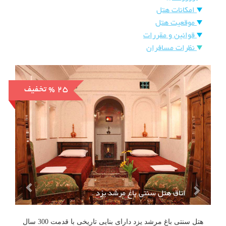
هتل
امکانات هتل
های
ورود
موقعیت هتل
قوانین و مقررات
اصفهان
نظرات مسافران
هتل
های
شیراز
% 25
تخفیف
هتل
های
تبریز
اتاق هتل سنتی باغ مرشد یزد
هتل سنتی باغ مرشد یزد دارای بنایی تاریخی با قدمت 300 سال