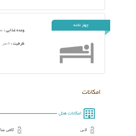
چهار تخته
وعده غذایی :
صب
ظرفیت :
4نفر
امکانات
امکانات هتل
لابی
کافی شا