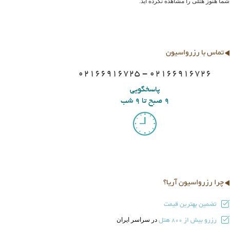
شما هنوز هتلی را مشاهده نکرده اید.
تماس با رزرواسیون
02166916725 - 02166916726
پاسخگویی
9 صبح تا 9 شب
چرا رزرواسیون آریا؟
تضمین بهترین قیمت
رزرو بیش از
هتل
در سراسر ایران
800