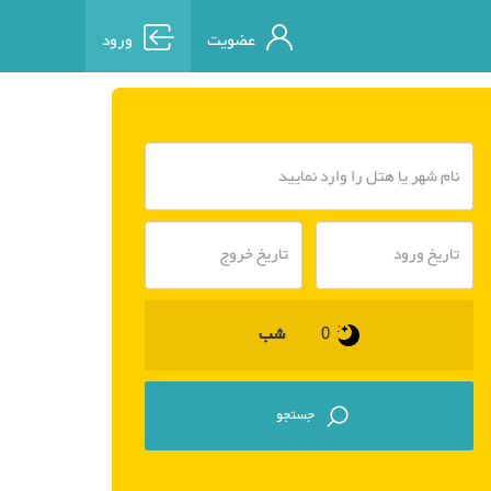
عضویت
ورود
شب