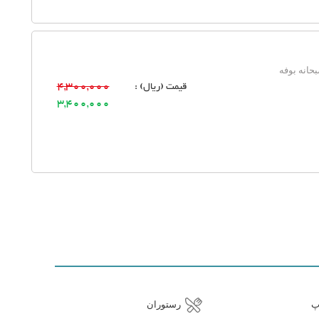
حانه بوفه
قیمت (ریال) :
4,300,000
3,400,000
پ
رستوران