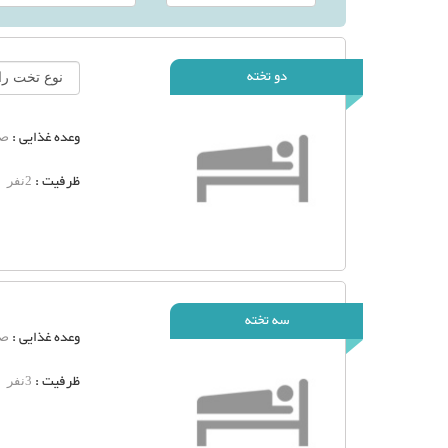
دو تخته
وعده غذایی :
صب
ظرفیت :
2نفر
سه تخته
وعده غذایی :
صب
ظرفیت :
3نفر