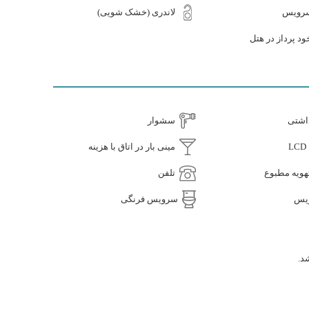
سرویس
لاندری (خشک شویی)
د پرداز در هتل
اشتی
سشوار
مینی بار در اتاق با هزینه
ویه مطبوع
تلفن
یس
سرویس فرنگی