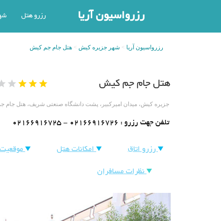
رزرواسیون آریا
رزرو هتل
شه
رزرواسیون آریا
شهر جزیره کیش
هتل جام جم کیش
هتل جام جم کیش
جزیره کیش، میدان امیرکبیر، پشت دانشگاه صنعتی شریف، هتل جام
تلفن جهت رزرو :
02166916725 - 02166916726
رزرو اتاق
امکانات هتل
موقعیت 
نظرات مسافران