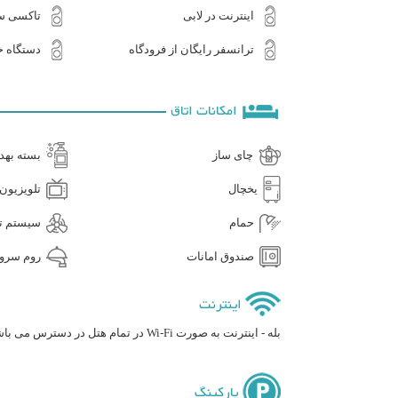
اینترنت در لابی
تاکسی 
ترانسفر رایگان از فرودگاه
دستگاه خو
امکانات اتاق
چای ساز
بسته بهد
یخچال
تلویزیون LCD
حمام
سیستم ته
صندوق امانات
روم سرو
اینترنت
بله - اینترنت به صورت Wi-Fi در تمام هتل در دسترس می باشد.
پارکینگ