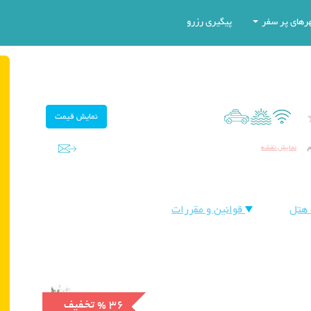
رهای پر سفر
پیگیری رزرو
نمایش نقشه
 جم
هتل
قوانین و مقررات
% 36
تخفیف