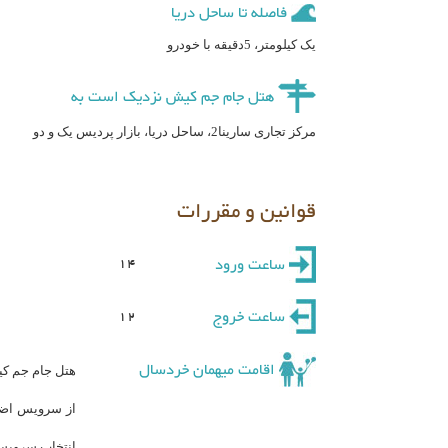
فاصله تا ساحل دریا
یک کیلومتر، 5دقیقه با خودرو
هتل جام جم کیش نزدیک است به
مرکز تجاری سارینا2، ساحل دریا، بازار پردیس یک و دو
قوانین و مقررات
ساعت ورود
14
ساعت خروج
12
اقامت میهمان خردسال
هتل جام جم کی
از سرویس اضاف
انتخاب سرویس 