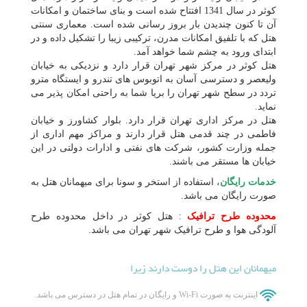
کوثر در سال 1341 افتتاح شده است و بنای ساختمان و امکانات
آن تا کنون چندیدن بار بروز رسانی شده است. معماری سنتی
هتل که با تلفیق امکانات مدرن، ترکیبی زیبا را تشکیل داده و در
ابتدای ورود به چشم شما خواهد آمد.
هتل کوثر در مرکز شهر تهران قرار دارد و نزدیکی به خیابان
ولیعصر و دسترسی آسان به اتوبوس های تندرو و ایستگاه مترو
تردد در سطح شهر تهران را بریا شما به راحتی امکان پذیر می
نماید.
هتل در مرکز اداری تهران قرار دارد. بلوار کشاورز و خیابان
فاطمی در چند قدمی هتل قرار دارند و مراکز مهم اداری از
جمله وزارت کشور، شرکت های نفتی و ادارات دولتی در این
خیابان ها مستقر می باشند.
خدمات رایگان
، استفاده از استخر و سونا برای میهمانان هتل به
صورت رایگان می باشد.
محدوده طرح ترافیک
: هتل کوثر در داخل محدوده طرح
آلودگی هوا و طرح ترافیک شهر تهران می باشد.
میهمانان این هتل را دوست دارند زیرا
اینترنت به صورت Wi-Fi و رایگان در تمام هتل در دسترس می باشد.