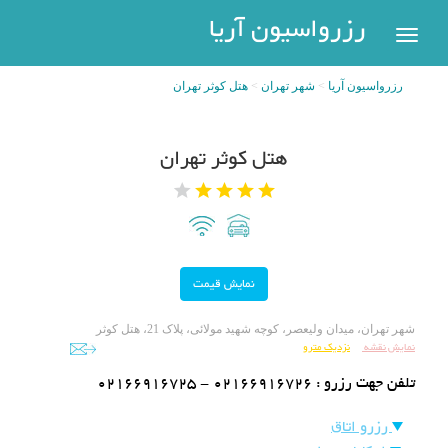
رزرواسیون
رزرواسیون آریا
اریا
رزرواسیون آریا
شهر تهران
هتل کوثر تهران
رزرو
هتل
بازگشت
هتل کوثر تهران
شهر
هتل
های
های
پر
تهران
سفر
هتل
های
مشهد
پیگیری
شهر تهران، میدان ولیعصر، کوچه شهید مولائی، پلاک 21، هتل کوثر
نمایش نقشه
نزدیک مترو
رزرو
هتل
تلفن جهت رزرو :
02166916725 - 02166916726
های
کیش
عضویت
رزرو اتاق