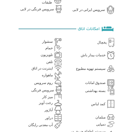
طبقات
سرویس فرنگی در لابی
سرویس ایرانی در لابی
امکانات اتاق
سشوار
یخچال
حمام
تلویزیون
خدمات بیدار باش
تلفن
اینترنت در اتاق
سیستم تهویه مطبوع
ماهواره
صندوق امانات
روم سرویس
سرویس فرنگی
بسته بهداشتی
میز کار
رخت آویز
کمد لباس
آباژور
مبلمان
دراور
دمپایی
آب معدنی رایگان
سیستم اطفاء حریق در