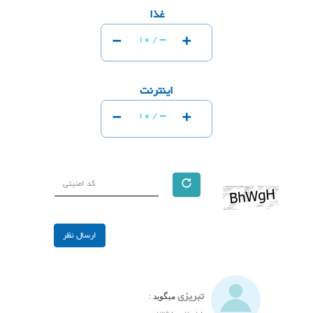
غذا
-
+
-
10 /
اینترنت
-
+
-
10 /
تبریزی
میگوید :