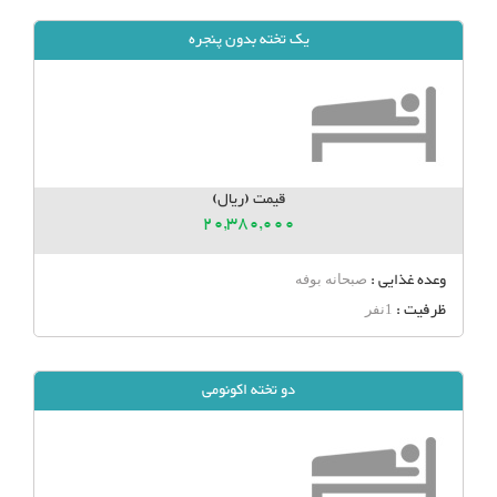
یک تخته بدون پنجره
قیمت (ریال)
20,380,000
وعده غذایی :
صبحانه بوفه
ظرفیت :
1نفر
دو تخته اکونومی