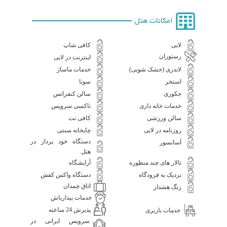
امکانات هتل
لابی
کافی شاپ
رستوران
اینترنت در لابی
لاندری (خشک شویی)
خدمات ماساژ
استخر
سونا
جکوزی
سالن کنفرانس
خدمات خانه داری
تاکسی سرویس
سالن ورزشی
کافی نت
روزنامه در لابی
چایخانه سنتی
دستگاه خود پرداز در
آسانسور
هتل
تالار های چند منظوره
آرایشگاه
نزدیک به فرودگاه
دستگاه واکس کفش
اتاق چمدان
زنگ هشدار
خدمات بیدارباش
پذیرش 24 ساعته
خدمات باربری
سرویس ایرانی در