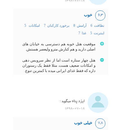
1398-07-18
خوب
6,3
نظافت 6
آرامش 8
برخورد کارکنان 7
امکانات 5
اینترنت 5
غذا 7
موقعیت هتل خوبه هم دسترسی به خیابان های
اصلی دارید و هم کنارش مترو ولیعصر هستش.
هتل چهار ستاره است اما از نظر سرویس دهی
و امکانات ضعیف هست. مثلا فقط یک رستوران
داره که فقط غذای ایرانی میده با کمترین تنوع.
ایزد پناه
میگوید :
1398-07-18
خیلی خوب
7,8