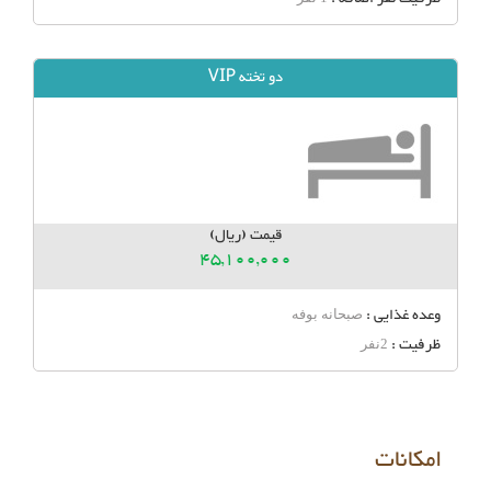
دو تخته VIP
قیمت (ریال)
45,100,000
وعده غذایی :
صبحانه بوفه
ظرفیت :
2نفر
امکانات