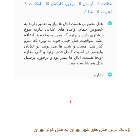
نظافت 8
آرامش 8
برخورد کارکنان 10
امکانات 7
اینترنت 6
غذا 8
هتل معمولی هست اتاق ها نیاز به تعمیر دارند به
خصوص حمام. وعده های غذایی نیازبه تنوع
بیشتری داره و بهتره که میوه به وعده ها اضافه
بشه. موقعیت هتل خیلی خوبه به ویژه که مترو
کنار هتل هست و شب ها می تونید تو خیابان
ولیعصر در امنیت کامل قدم بزنید و کلی مغازه
اونجا هست. اتاق ها تمیز بود و برخورد پرسنل
هتل هم شایسته بود.
ندارم
1
نزدیک ترین هتل های شهر تهران به هتل کوثر تهران