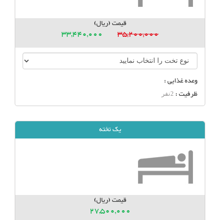
قیمت (ریال)
33,440,000
35,200,000
وعده غذایی :
ظرفیت :
2نفر
یک تخته
قیمت (ریال)
27,500,000