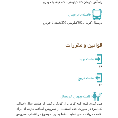
راه آهن کرمان 395کیلومتر، 250دقیقه با خودرو
فاصله تا ترمینال
ترمینال کرمان 392کیلومتر، 250دقیقه با خودرو
قوانین و مقررات
ساعت ورود
14
ساعت خروج
14
اقامت میهمان خردسال
هتل کپری قلعه گنج کرمان از کودکان کمتر از هشت سال (حداکثر
یک نفر) در صورت عدم استفاده از سرویس اضافه، هزینه ای برای
اقامت دریافت نمی نماید. لطفا به این موضوع در انتخاب سرویس