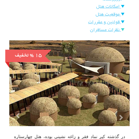
هتل
امکانات هتل
های
ورود
موقعیت هتل
قوانین و مقررات
اصفهان
نظرات مسافران
هتل
های
شیراز
% 15
تخفیف
هتل
های
تبریز
در گذشته کپر نماد فقر و زاغه نشینی بوده، هتل چهارستاره