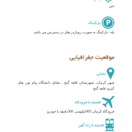
خیر
پارکینگ
بله - پارکینگ به صورت روبازدر هتل در دسترس می باشد.
موقعیت جغرافیایی
نشانی
شهر کرمان، شهرستان قلعه گنج ، مقابل دانشگاه پیام نور، هتل
کپری قلعه گنج
فاصله تا فرودگاه
فرودگاه کرمان 405کیلومتر، 300دقیقه با خودرو
فاصله تا راه آهن