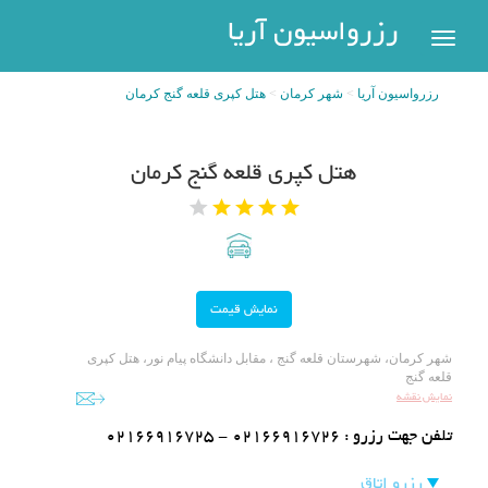
رزرواسیون
رزرواسیون آریا
اریا
رزرواسیون آریا
شهر کرمان
هتل کپری قلعه گنج کرمان
رزرو
هتل
بازگشت
هتل کپری قلعه گنج کرمان
شهر
هتل
های
های
پر
تهران
سفر
هتل
های
مشهد
پیگیری
شهر کرمان، شهرستان قلعه گنج ، مقابل دانشگاه پیام نور، هتل کپری
رزرو
قلعه گنج
هتل
نمایش نقشه
های
تلفن جهت رزرو :
02166916725 - 02166916726
کیش
عضویت
رزرو اتاق