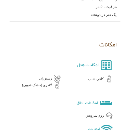
ظرفیت :
2نفر
یک نفر در دوتخته
امکانات
امکانات هتل
رستوران
کافی شاپ
لاندری (خشک شویی)
امکانات اتاق
روم سرویس
اینترنت