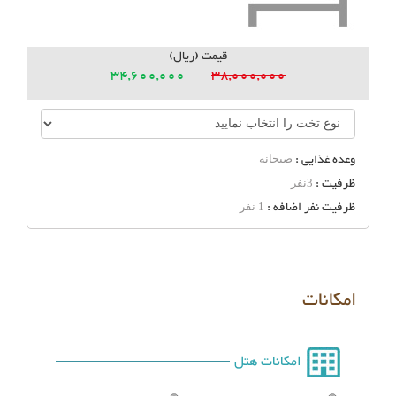
قیمت (ریال)
34,600,000
38,000,000
وعده غذایی :
صبحانه
ظرفیت :
3نفر
ظرفیت نفر اضافه :
1 نفر
امکانات
امکانات هتل