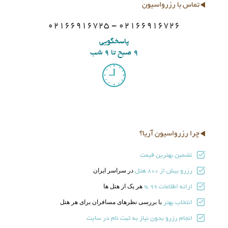
تماس با رزرواسیون
02166916725 - 02166916726
پاسخگویی
9 صبح تا 9 شب
چرا رزرواسیون آریا؟
تضمین بهترین قیمت
رزرو بیش از
هتل
در سراسر ایران
800
ارائه اطلاعات
هر یک از هتل ها
99 %
انتخاب بهتر
با بررسی نظرهای مسافران برای هر هتل
انجام رزرو بدون نیاز به ثبت نام در سایت