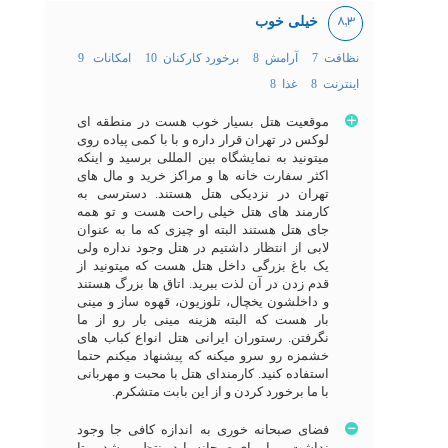
خیلی خوب
8,3
نظافت 7
آرامش 8
برخورد کارکنان 10
امکانات 9
اینترنت 8
غذا 8
موقعیت هتل بسیار خوب هست در منطقه ای
لوکس در تهران قرار داره و با با کمی پیاده روی
میتونید به نمایشگاه بین المللی برسید و اینکه
اکثر سفارت خانه ها و مراکز خرید و مال های
تهران در نزدیکی هتل هستند. دسترسی به
کارمند های هتل خیلی راحت هست و تو همه
جای هتل هستند البته او چیزی که ما به عنوان
لابی از انتظار داشتیم در هتل وجود نداره ولی
یک باغ بزرگی داخل هتل هست که میتونید از
قدم زدن در آن لذت ببرید. اتاق ها بزرگ هستند
و داخلشون یخچال، تلوزیون، قهوه ساز و مینی
بار هست که البته هزینه مینی بار رو از ما
نگرفتن. رستوران ایرانی هتل انواع کباب های
خشمزه رو سرو میکنه که پیشنهاد میکنم حتما
استفاده کنید. کارمندای هتل با محبت و مهربانی
با ما برخورد کردن و از این بابت متشکرم.
فضای صبحانه خوری به اندازه کافی جا وجود
نداشت و ما برای صبحانه باید منتظر میشدیم تا