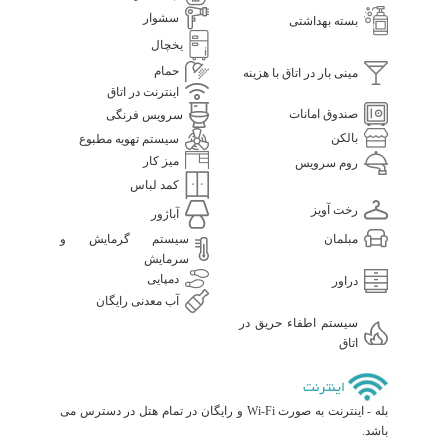
سشوار
بسته بهداشتی
یخچال
حمام
مینی بار در اتاق با هزینه
اینترنت در اتاق
صندوق امانات
سرویس فرنگی
بالکن
سیستم تهویه مطبوع
میز کار
روم سرویس
کمد لباس
رخت آویز
آباژور
مبلمان
سیستم گرمایش و
سرمایش
دمپایی
دراور
آب معدنی رایگان
سیستم اطفاء حریق در
اتاق
اینترنت
بله - اینترنت به صورت Wi-Fi و رایگان در تمام هتل در دسترس می
باشد.