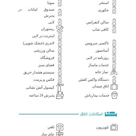
استخر
سونا
صندوق امانات در
جکوزی
پذیرش
سالن کنفرانس
لابی
رستوران
کافی شاپ
اینترنت در لابی
تاکسی سرویس
لاندری (خشک شویی)
آسانسور
سالن ورزشی
روزنامه در لابی
فروشگاه
خدمات ماساژ
فضای سبز
نماز خانه
سیستم هشدار حریق
دستگاه واکس کفش
فکس و پرینت
اتاق چمدان
کپسول آتش نشانی
خدمات بیدارباش
پذیرش 24 ساعته
امکانات اتاق
تلفن
تلویزیون
چای ساز