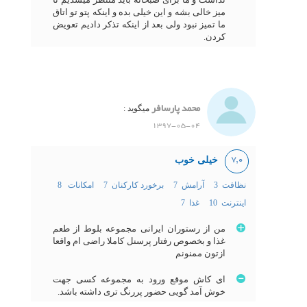
میز خالی بشه و این خیلی بده و اینکه پتو تو اتاق
ما تمیز نبود ولی بعد از اینکه تذکر دادیم تعویض
کردن.
محمد پارسافر
میگوید :
1397-05-04
خیلی خوب
7,0
نظافت 3
آرامش 7
برخورد کارکنان 7
امکانات 8
اینترنت 10
غذا 7
من از رستوران ایرانی مجموعه بلوط از طعم
غذا و بخصوص رفتار پرسنل کاملا راضی ام واقعا
ازتون ممنونم
ای کاش موقع ورود به مجموعه کسی جهت
خوش آمد گویی حضور پررنگ تری داشته باشد.