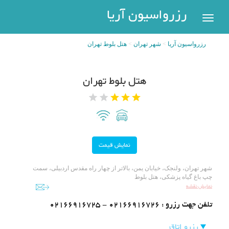
رزرواسیون
رزرواسیون آریا
اریا
رزرواسیون آریا
شهر تهران
هتل بلوط تهران
رزرو
هتل
بازگشت
هتل بلوط تهران
شهر
هتل
های
های
پر
تهران
سفر
هتل
های
مشهد
پیگیری
شهر تهران، ولنجک، خیابان یمن، بالاتر از چهار راه مقدس اردبیلی، سمت
رزرو
چپ باغ گیاه پزشکی، هتل بلوط
هتل
نمایش نقشه
های
تلفن جهت رزرو :
02166916725 - 02166916726
کیش
عضویت
رزرو اتاق