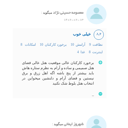
معصومه حسینی نژاد
میگوید :
1402-02-13
خیلی خوب
8,2
نظافت 9
آرامش 10
برخورد کارکنان 10
امکانات 8
اینترنت 8
غذا 4
برخورد کارکنان عالی موقعیت هتل عالی فضای
هتل صمیمی و ساده و آرام به نظرم ستاره هاش
باید بیشتر از پنج باشه اگه اهل زرق و برق
نیستین و فضای آرام و دلنشین میخواین در
انتخاب هتل بلوط شک نکنید
_
شهروز ایمانی
میگوید :