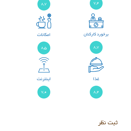
7,2
8,7
برخورد کارکنان
امکانات
8,7
8,5
غذا
اینترنت
7,0
8,2
ثبت نظر