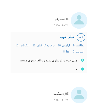
فاطمه
میگوید :
1395-12-24
خیلی خوب
8,7
نظافت 8
آرامش 10
برخورد کارکنان 10
امکانات 10
اینترنت 6
غذا 8
هتل جدید و بازسازی شده و واقعا تمیزی هست
-
گلاره
میگوید :
1395-12-24