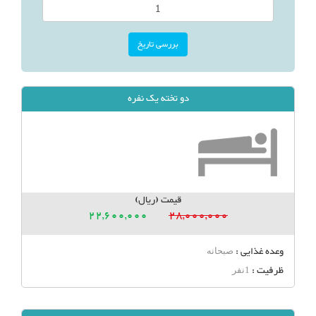
دو تخته یک نفره
قیمت (ریال)
22,600,000
28,000,000
وعده غذایی :
صبحانه
ظرفیت :
1نفر