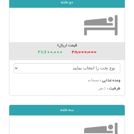
دو تخته
قیمت (ریال)
27,600,000
28,000,000
وعده غذایی :
صبحانه
ظرفیت :
1نفر
سه تخته