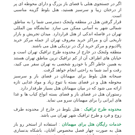
اگر در جستجوی هتلی با فضای باز بزرگ و دارای محوطه ای پر
از درختان زیبا و سرسبز هستید، هتل بلوط گزینه مناسبی
است.
قرار گرفتن هتل در منطقه ولنجک دسترسی شما را به مناطق
شمالی شهر به آسانی ممکن می سازد. نمایشگاه بین المللی
تهران در فاصله اندکی از هتل قراردارد. میدان تجریش و بازار
تاریخی آن و مراکز خرید معروف تهران از جمله مرکز خرید
پالادیوم و مرکز خرید ارگ در نزدیکی هتل می باشند.
منطقه ولنجک در خارج از محدوده طرح ترافیک تهران است و
خیابان های اطراف آن از کم ترافیک ترین مناطق تهران هستند
به همین خاطر اگر با خودرو شخصی به تهران سفر می کنید،
رفت و آمد شما به راحتی انجام خواهد گرفت.
صبحانه هتل بلوط برای میهمانان در فضای باز و سرسبز
محوطه هتل و در فضای بسته با تنوع زیاد و مواد غذایی تازه
ارائه می شود که در میان میهمانان هتل بسیار طرفدار دارد.
رستوران هتل در فضای باز و فضای بسته انواع کباب ها و غذا
های ایرانی را برای میهمانان سرو می نماید.
محدوده طرح ترافیک
: هتل بلوط در خارج از محدوده طرف
زوج و فرد و طرح ترافیک شهر تهران می باشد.
خدمات رایگان هتل برای میهمانان
: استفاده از استخر رو باز
هتل به صورت چهار فصل مخصوص آقایان، باشکاه بدنسازی