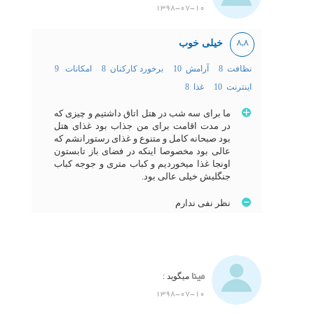
1398-07-10
خیلی خوب
8,8
نظافت 8
آرامش 10
برخورد کارکنان 8
امکانات 9
اینترنت 10
غذا 8
ما برای سه شب در هتل اتاق داشتیم و چیزی که
در مدت اقامت برای من جذاب بود غذای هتل
بود صبحانه کامل و متنوع و غذای رستورانشم که
عالی بود مخصوصا اینکه در فضای باز تابستون
اونجا غذا میخوردیم و کباب متری و جوجه کباب
جنگلیش خیلی عالی بود.
نظر نفی ندارم
مینا
میگوید :
1398-07-10