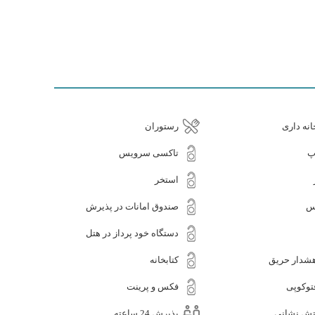
نه داری
رستوران
پ
تاکسی سرویس
استخر
س
صندوق امانات در پذیرش
دستگاه خود پرداز در هتل
شدار حریق
کتابخانه
توکوپی
فکس و پرینت
تش نشانی
پذیرش 24 ساعته