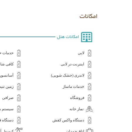
امکانات
امکانات هتل
لابی
خدمات خا
اینترنت در لابی
کافی شا
لاندری (خشک شویی)
آسانسور
خدمات ماساژ
زمین تنی
فروشگاه
صرافی
نماز خانه
سیستم ه
دستگاه واکس کفش
دستگاه ف
اتاق چمدان
کپسول آ