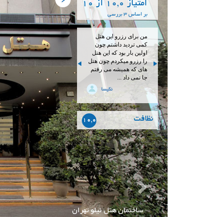
امتیاز 10,0 از 10
بر اساس 3 بررسی
من برای رزرو این هتل
کمی تردید داشتم چون
اولین بار بود که این هتل
را رزرو میکردم چون هتل
های که همیشه می رفتم
جا نمی داد ...
نکیسا
نظافت
10,0
ورودی هتل نیلو تهران