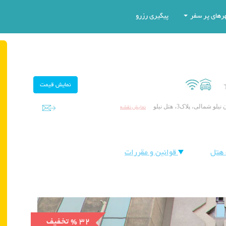
رهای پر سفر
پیگیری رزرو
نمایش نقشه
الی، پلاک3، هتل نیلو
هتل
قوانین و مقررات
% 32
تخفیف