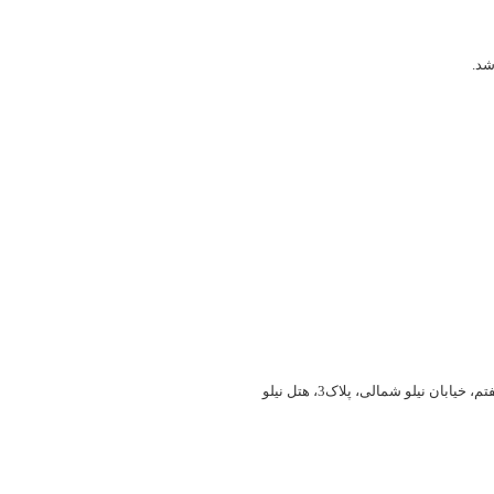
بان نیلو شمالی، پلاک3، هتل نیلو