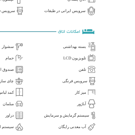
سرویس ایرانی در طبقات
سرویس فر
امکانات اتاق
بسته بهداشتی
سشوار
تلویزیون LCD
حمام
تلفن
صندوق ام
سرویس فرنگی
چای ساز
میز کار
کمد لباس
آباژور
مبلمان
سیستم گرمایش و سرمایش
دراور
آب معدنی رایگان
سیستم اط