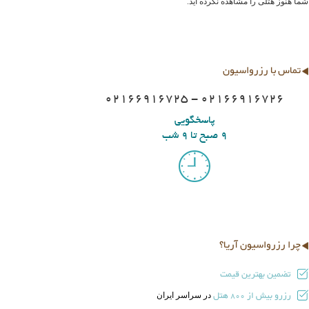
شما هنوز هتلی را مشاهده نکرده اید.
تماس با رزرواسیون
02166916725 - 02166916726
پاسخگویی
9 صبح تا 9 شب
چرا رزرواسیون آریا؟
تضمین بهترین قیمت
رزرو بیش از
هتل
در سراسر ایران
800