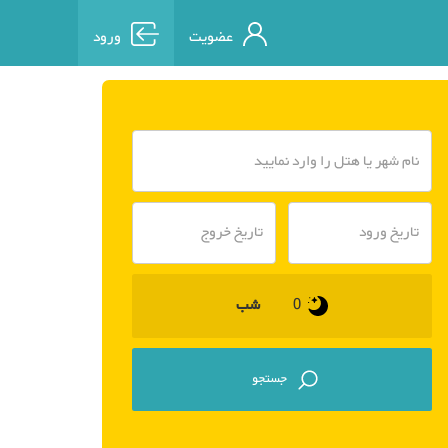
عضویت
ورود
شب