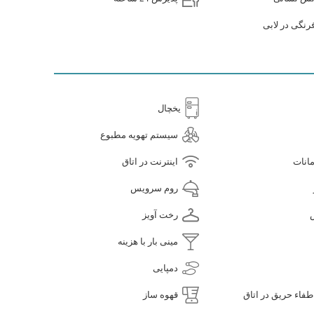
نگی در لابی
یخچال
سیستم تهویه مطبوع
انات
اینترنت در اتاق
روم سرویس
رخت آویز
مینی بار با هزینه
دمپایی
فاء حریق در اتاق
قهوه ساز