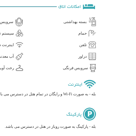
امکانات اتاق
بسته بهداشتی
سرویس ا
حمام
سیستم ته
تلفن
اینترنت د
دراور
آب معدنی
سرویس فرنگی
رخت آویز
اینترنت
بله - به صورت Wi-Fi و رایگان در تمام هتل در دسترس می باشد.
پارکینگ
بله - پارکینگ به صورت روباز در هتل در دسترس می باشد.