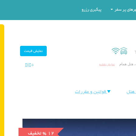
رهای پر سفر
پیگیری رزرو
نمایش نقشه
فه، هتل همام
هتل
قوانین و مقررات
% 12
تخفیف