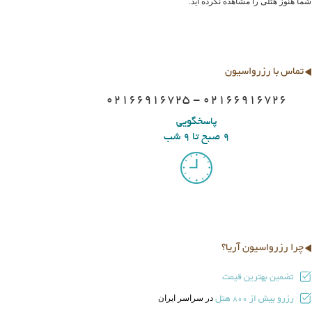
شما هنوز هتلی را مشاهده نکرده اید.
تماس با رزرواسیون
02166916725 - 02166916726
پاسخگویی
9 صبح تا 9 شب
چرا رزرواسیون آریا؟
تضمین بهترین قیمت
رزرو بیش از
هتل
در سراسر ایران
800