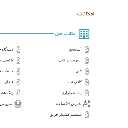
امکانات
امکانات هتل
آسانسور
دستگاه خو
اینترنت در لابی
تاکسی 
لابی
خدمات خا
کافی نت
فضای سب
پله اضطراری
زنگ هشد
پذیرش 24 ساعته
سرویس ا
سیستم هشدار حریق