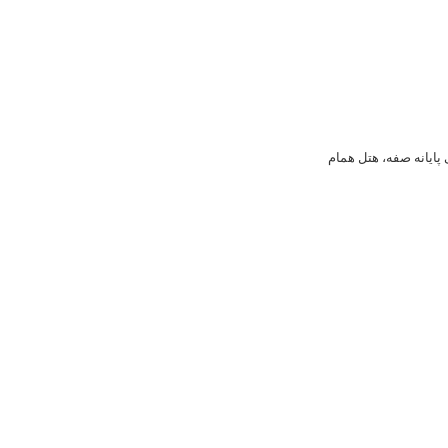
پایانه صفه، هتل همام