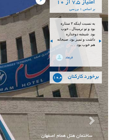
امتیاز 7,5 از 10
بر اساس 1 بررسی
به نسبت اینکه ۲ ستاره
بود و تو ترمینال ، خوب
بود. شیشه دوجداره
داشت و تمیز بود. صبحانه
هم خوب بود. . ...
فرهاد
برخورد کارکنان
10,0
لابی هتل همام اصفهان