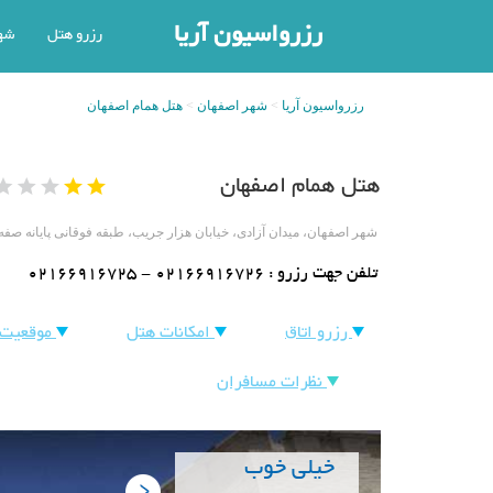
رزرواسیون آریا
رزرو هتل
شه
رزرواسیون آریا
شهر اصفهان
هتل همام اصفهان
هتل همام اصفهان
شهر اصفهان، میدان آزادی، خیابان هزار جریب، طبقه فوقانی پایانه ص
تلفن جهت رزرو :
02166916725 - 02166916726
رزرو اتاق
امکانات هتل
موقعیت 
نظرات مسافران
خیلی خوب