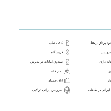
د پرداز در هتل
کافی شاپ
سرویس
فروشگاه
نه داری
صندوق امانات در پذیرش
ز
نماز خانه
ار
اتاق چمدان
یرانی در طبقات
سرویس ایرانی در لابی