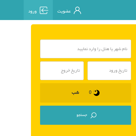
عضویت
ورود
شب