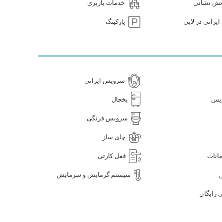
تش نشانی
خدمات باربری
رانی در لابی
پارکینگ
سرویس ایرانی
یس
یخچال
سرویس فرنگی
چای ساز
انات
قفل کارتی
سیستم گرمایش و سرمایش
 رایگان