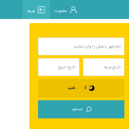
عضویت
ورود
شب