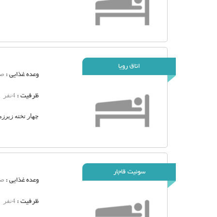
اتاق رویا
وعده غذایی :
صب
ظرفیت :
4نفر
چهار تخته زیرزم
سوئیت قاجار
وعده غذایی :
صب
ظرفیت :
4نفر