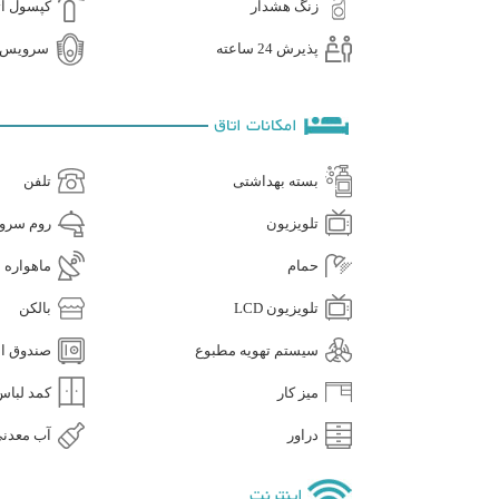
زنگ هشدار
کپسول آ
پذیرش 24 ساعته
سرویس ای
امکانات اتاق
بسته بهداشتی
تلفن
تلویزیون
روم سرو
حمام
ماهواره
تلویزیون LCD
بالکن
سیستم تهویه مطبوع
صندوق ام
میز کار
کمد لباس
دراور
آب معدنی
اینترنت