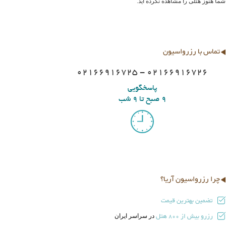
شما هنوز هتلی را مشاهده نکرده اید.
تماس با رزرواسیون
02166916725 - 02166916726
پاسخگویی
9 صبح تا 9 شب
چرا رزرواسیون آریا؟
تضمین بهترین قیمت
رزرو بیش از
هتل
در سراسر ایران
800