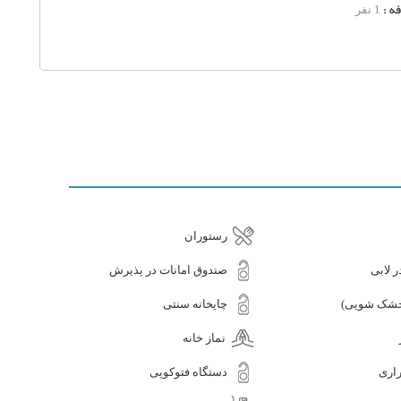
ه :
1 نفر
رستوران
ر لابی
صندوق امانات در پذیرش
(خشک شویی)
چایخانه سنتی
نماز خانه
اری
دستگاه فتوکوپی