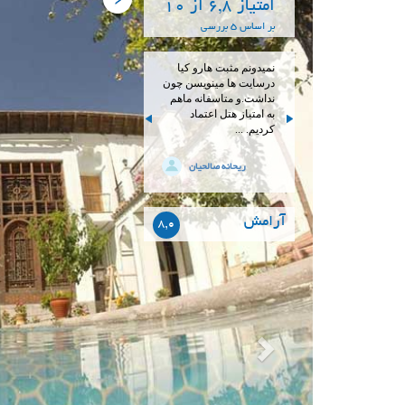
امتیاز 6,8 از 10
بر اساس 5 بررسی
نمیدونم مثبت هارو کیا
درسایت ها مینویسن چون
نداشت.و متاسفانه ماهم
به امتیاز هتل اعتماد
کردیم. ...
ریحانه صالحیان
آرامش
8,0