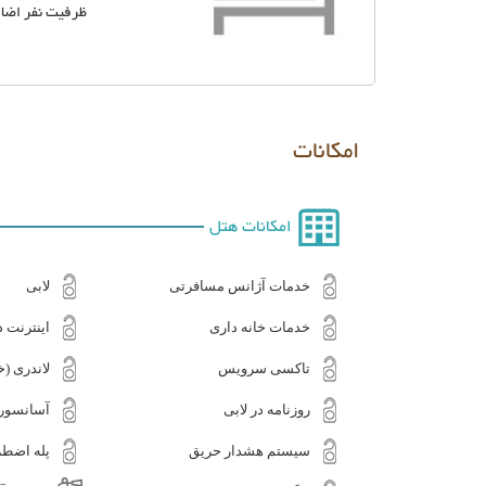
ظرفیت نفر اضاف
امکانات
امکانات هتل
خدمات آژانس مسافرتی
لابی
خدمات خانه داری
اینترنت د
تاکسی سرویس
لاندری 
روزنامه در لابی
آسانسور
سیستم هشدار حریق
پله اضطر