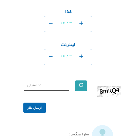
غذا
-
+
-
10 /
اینترنت
-
+
-
10 /
سارا
میگوید :