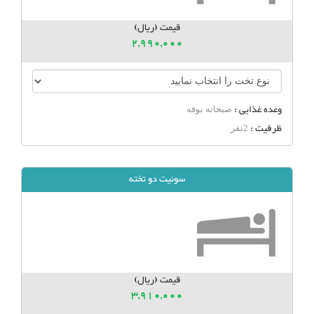
قیمت (ریال)
2,990,000
وعده غذایی :
صبحانه بوفه
ظرفیت :
2نفر
سوئیت دو تخته
قیمت (ریال)
3,910,000