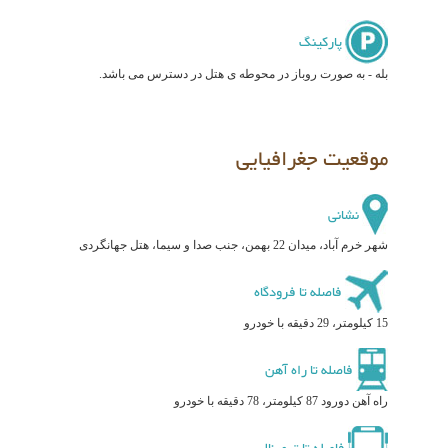
پارکینگ
بله - به صورت روباز در محوطه ی هتل در دسترس می باشد.
موقعیت جغرافیایی
نشانی
شهر خرم آباد، میدان 22 بهمن، جنب صدا و سیما، هتل جهانگردی
فاصله تا فرودگاه
15 کیلومتر، 29 دقیقه با خودرو
فاصله تا راه آهن
راه آهن دورود 87 کیلومتر، 78 دقیقه با خودرو