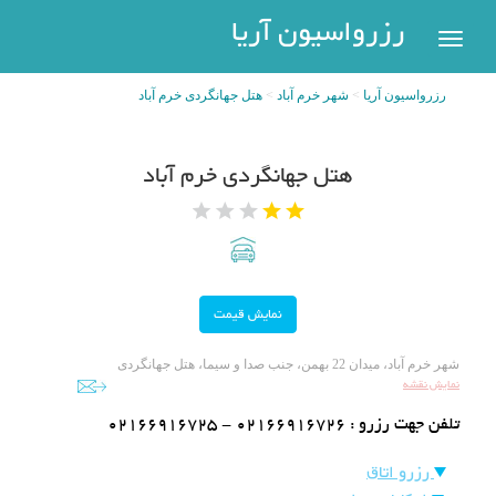
رزرواسیون
رزرواسیون آریا
اریا
رزرواسیون آریا
شهر خرم آباد
هتل جهانگردی خرم آباد
رزرو
هتل
بازگشت
هتل جهانگردی خرم آباد
شهر
هتل
های
های
پر
تهران
سفر
هتل
های
مشهد
پیگیری
شهر خرم آباد، میدان 22 بهمن، جنب صدا و سیما، هتل جهانگردی
نمایش نقشه
رزرو
هتل
تلفن جهت رزرو :
02166916725 - 02166916726
های
کیش
عضویت
رزرو اتاق