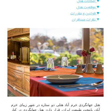
امکانات هتل
هتل
موقعیت هتل
های
ورود
قوانین و مقررات
اصفهان
نظرات مسافران
هتل
های
شیراز
هتل
های
تبریز
هتل جهانگردی خرم آباد هتلی دو ستاره در شهر زیبای خرم
آباد، پایتخت طبیعت ایران، قرار دارد. هتل جهانگردی در کنار