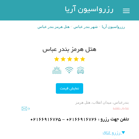
رزرواسیون
رزرواسیون آریا
اریا
رزرواسیون آریا
شهر بندر عباس
هتل هرمز بندر عباس
رزرو
هتل
بازگشت
هتل هرمز بندر عباس
شهر
هتل
های
های
پر
تهران
سفر
هتل
های
مشهد
پیگیری
بندرعباس، میدان انقلاب، هتل هرمز
رزرو
نمایش نقشه
هتل
تلفن جهت رزرو :
02166916725 - 02166916726
های
کیش
عضویت
رزرو اتاق