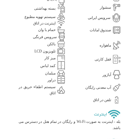
سشوار
بسته بهداشتی
سیستم تهویه مطبوع
سرویس ایرانی
اینترنت در اتاق
حمام با وان
صندوق امانات
سرویس فرنگی
بالکن
ماهواره
تلویزیون LCD
میز کار
قفل کارتی
کمد لباس
مبلمان
آباژور
دراور
سیستم اطفاء حریق در
آب معدنی رایگان
اتاق
تلفن در اتاق
اینترنت
بله - اینترنت به صورت Wi-Fi و رایگان در تمام هتل در دسترس می
باشد.