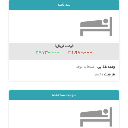
سه تخته
قیمت (ریال)
27,730,000
31,980,000
وعده غذایی :
صبحانه بوفه
ظرفیت :
3نفر
سوئیت سه تخته