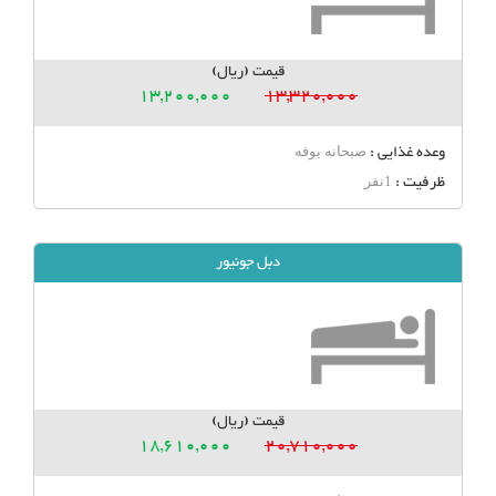
قیمت (ریال)
13,200,000
13,320,000
وعده غذایی :
صبحانه بوفه
ظرفیت :
1نفر
دبل جونیور
قیمت (ریال)
18,610,000
20,710,000