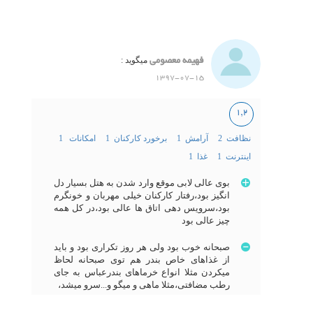
فهیمه معصومی
میگوید :
1397-07-15
1,2
نظافت 2
آرامش 1
برخورد کارکنان 1
امکانات 1
اینترنت 1
غذا 1
بوی عالی لابی موقع وارد شدن به هتل بسیار دل
انگیز بود،رفتار کارکنان خیلی مهربان و خونگرم
بود،سرویس دهی اتاق ها عالی بود،در کل همه
چیز عالی بود
صبحانه خوب بود ولی هر روز تکراری بود و باید
از غذاهای خاص بندر هم توی صبحانه لحاظ
میکردن مثلا انواع خرماهای بندرعباس به جای
رطب مضافتی،مثلا ماهی و میگو و...سرو میشد،