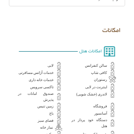
امکانات
امکانات هتل
سالن کنفرانس
لابی
کافی شاپ
خدمات آژانس مسافرتی
رستوران
خدمات خانه داری
اینترنت در لابی
تاکسی سرویس
صندوق امانات در
لاندری (خشک شویی)
پذیرش
فروشگاه
زمین تنیس
آسانسور
باغ
دستگاه خود پرداز در
فضای سبز
هتل
نماز خانه