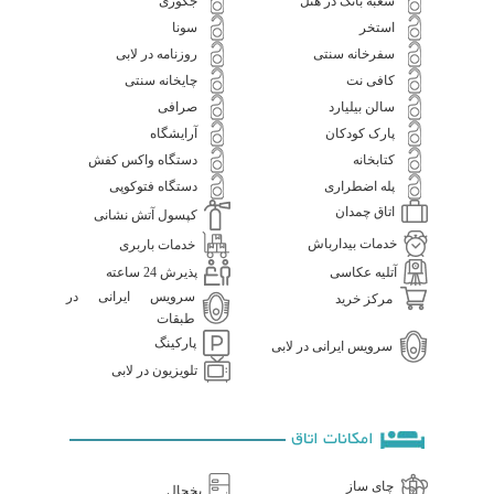
شعبه بانک در هتل
جکوزی
استخر
سونا
سفرخانه سنتی
روزنامه در لابی
کافی نت
چایخانه سنتی
سالن بیلیارد
صرافی
پارک کودکان
آرایشگاه
کتابخانه
دستگاه واکس کفش
پله اضطراری
دستگاه فتوکوپی
اتاق چمدان
کپسول آتش نشانی
خدمات بیدارباش
خدمات باربری
آتلیه عکاسی
پذیرش 24 ساعته
سرویس ایرانی در
مرکز خرید
طبقات
پارکینگ
سرویس ایرانی در لابی
تلویزیون در لابی
امکانات اتاق
چای ساز
یخچال