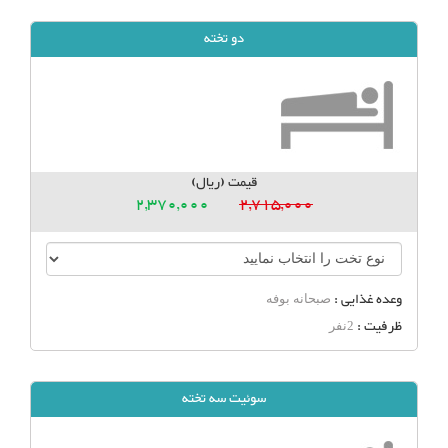
دو تخته
قیمت (ریال)
2,370,000
2,715,000
وعده غذایی :
صبحانه بوفه
ظرفیت :
2نفر
سوئیت سه تخته