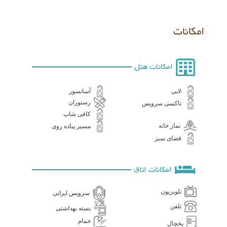
امکانات
امکانات هتل
لابی
آسانسور
رستوران
تاکسی سرویس
کافی شاپ
نماز خانه
مسیر پیاده روی
فضای سبز
امکانات اتاق
تلویزیون
سرویس ایرانی
تلفن
بسته بهداشتی
حمام
یخچال