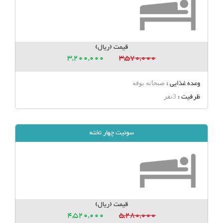
قیمت (ریال)
3,200,000
3,570,000
وعده غذایی :
صبحانه بوفه
ظرفیت :
3نفر
سوئیت چهار تخته
قیمت (ریال)
4,520,000
5,280,000