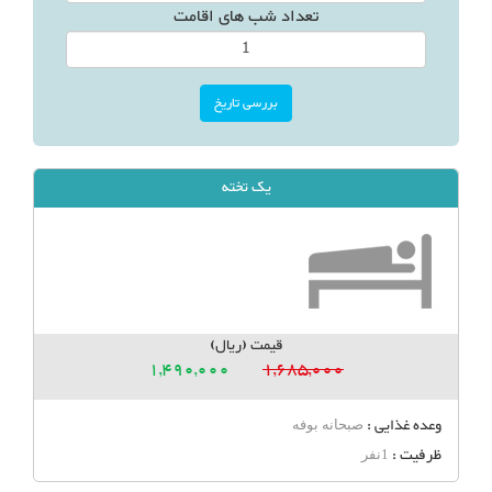
تعداد شب های اقامت
یک تخته
قیمت (ریال)
1,490,000
1,685,000
وعده غذایی :
صبحانه بوفه
ظرفیت :
1نفر