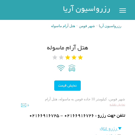
رزرواسیون
رزرواسیون آریا
اریا
رزرواسیون آریا
شهر فومن
هتل آرام ماسوله
رزرو
هتل
بازگشت
هتل آرام ماسوله
شهر
هتل
های
های
پر
تهران
سفر
هتل
های
مشهد
پیگیری
شهر فومن، کیلومتر 10 جاده فومن به ماسوله، هتل آرام
نمایش نقشه
رزرو
هتل
تلفن جهت رزرو :
02166916725 - 02166916726
های
کیش
عضویت
رزرو اتاق