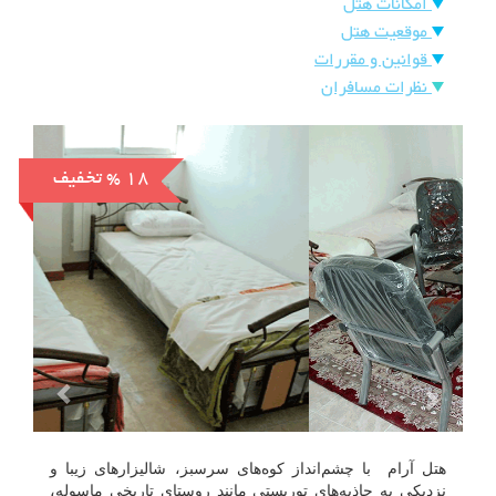
امکانات هتل
هتل
موقعیت هتل
های
ورود
قوانین و مقررات
اصفهان
نظرات مسافران
هتل
های
% 18
تخفیف
شیراز
هتل
های
تبریز
هتل آرام با چشم‌انداز کوه‌های سرسبز، شالیزارهای زیبا و
نزدیکی به جاذبه‌های توریستی مانند روستای تاریخی ماسوله،