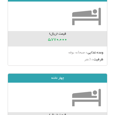
قیمت (ریال)
5,770,000
وعده غذایی :
صبحانه بوفه
ظرفیت :
3نفر
چهار تخته
قیمت (ریال)