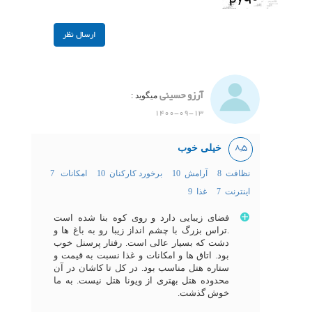
آرزو حسینی
میگوید :
1400-09-13
خیلی خوب
8,5
نظافت 8
آرامش 10
برخورد کارکنان 10
امکانات 7
اینترنت 7
غذا 9
فضای زیبایی دارد و روی کوه بنا شده است
.تراس بزرگ با چشم انداز زیبا رو به باغ ها و
دشت که بسیار عالی است. رفتار پرسنل خوب
بود. اتاق ها و امکانات و غذا نسبت به قیمت و
ستاره هتل مناسب بود. در کل تا کاشان در آن
محدوده هتل بهتری از ویونا هتل نیست. به ما
خوش گذشت.