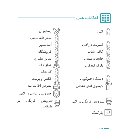
امکانات هتل
رستوران
لابی
سفرخانه سنتی
اینترنت در لابی
آسانسور
کافی شاپ
فروشگاه
چایخانه سنتی
سالن بیلیارد
نماز خانه
پارک کودکان
کتابخانه
دستگاه فتوکوپی
فکس و پرینت
پذیرش 24 ساعته
کپسول آتش نشانی
سرویس ایرانی در لابی
سرویس فرنگی در
سرویس فرنگی در لابی
طبقات
پارکینگ