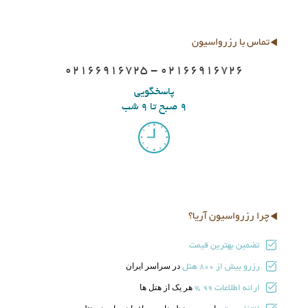
تماس با رزرواسیون
02166916725 - 02166916726
پاسخگویی
9 صبح تا 9 شب
چرا رزرواسیون آریا؟
تضمین بهترین قیمت
رزرو بیش از
هتل
در سراسر ایران
800
ارائه اطلاعات
هر یک از هتل ها
99 %