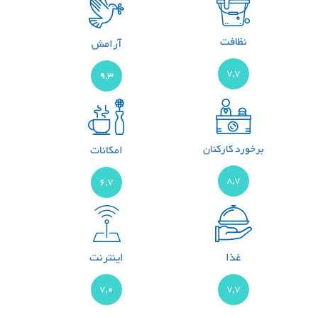
نظافت
آرامش
7,7
9,3
برخورد کارکنان
امکانات
8,7
6,7
غذا
اینترنت
7,0
7,7