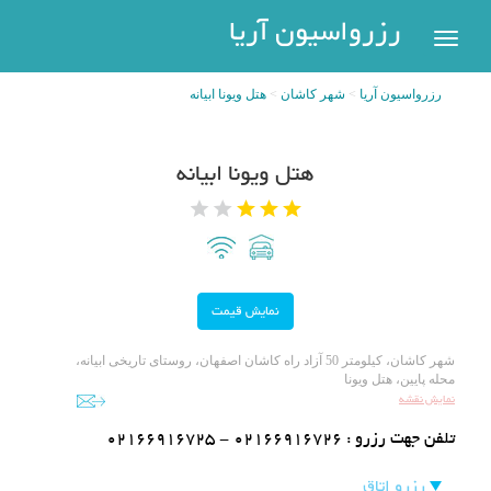
رزرواسیون
رزرواسیون آریا
اریا
رزرواسیون آریا
شهر کاشان
هتل ویونا ابیانه
رزرو
هتل
بازگشت
هتل ویونا ابیانه
شهر
هتل
های
های
پر
تهران
سفر
هتل
های
مشهد
پیگیری
شهر کاشان، کیلومتر 50 آزاد راه کاشان اصفهان، روستای تاریخی ابیانه،
رزرو
محله پایین، هتل ویونا
هتل
نمایش نقشه
های
تلفن جهت رزرو :
02166916725 - 02166916726
کیش
عضویت
رزرو اتاق