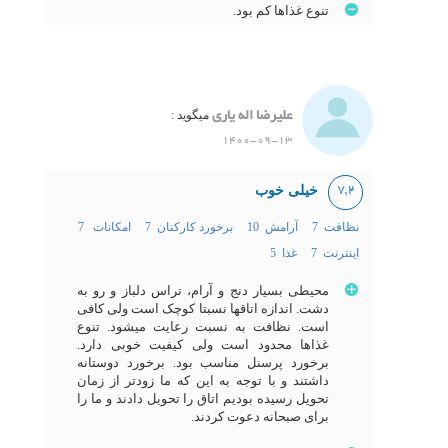
تنوع غذاها کم بود.
علیرضا اله یاری
میگوید :
1400-09-13
خیلی خوب
7,2
نظافت 7
آرامش 10
برخورد کارکنان 7
امکانات 7
اینترنت 7
غذا 5
محیطی بسیار دنج و آرام، تراس دلباز و رو به
دشت. اندازه اتاقها نسبتا کوچک است ولی کافی
است. نظافت به نسبت رعایت میشود. تنوع
غذاها محدود است ولی کیفیت خوبی دارد.
برخورد پرسنل مناسب بود. برخورد دوستانه
داشتند و با توجه به این که ما زودتر از زمان
تحویل رسیده بودیم اتاق را تحویل دادند و ما را
برای صبحانه دعوت کردند.