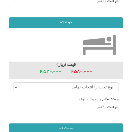
ظرفیت :
1نفر
دو تخته
قیمت (ریال)
4,520,000
4,580,000
وعده غذایی :
صبحانه بوفه
ظرفیت :
2نفر
سه تخته