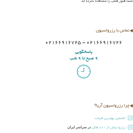
شما هنوز هتلی را مشاهده نکرده اید.
تماس با رزرواسیون
02166916725 - 02166916726
پاسخگویی
9 صبح تا 9 شب
چرا رزرواسیون آریا؟
تضمین بهترین قیمت
رزرو بیش از
هتل
در سراسر ایران
800