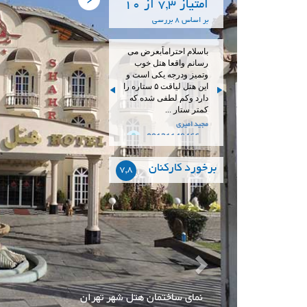
امتیاز 7,3 از 10
بر اساس 8 بررسی
باسلام احتراماًبعرض می
رسانم واقعا هتل خوب
وتمیز ودرجه یکی است و
این هتل لیاقت ۵ ستاره را
دارد وکم لطفی شده که
کمتر ستار ...
مجید امیری
راد09121140466
برخورد کارکنان
7,8
نمای ساختمان هتل شهر تهران