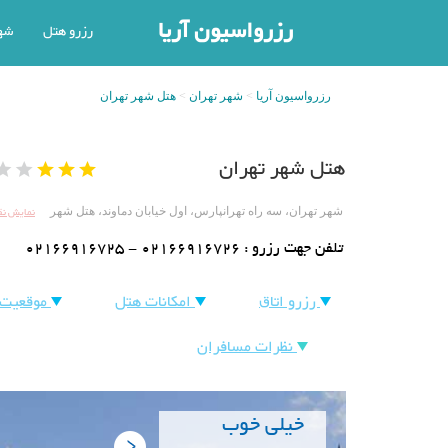
رزرواسیون آریا
رزرو هتل
شه
رزرواسیون آریا
شهر تهران
هتل شهر تهران
هتل شهر تهران
نمایش ن
شهر تهران، سه راه تهرانپارس، اول خیابان دماوند، هتل شهر
تلفن جهت رزرو :
02166916725 - 02166916726
رزرو اتاق
امکانات هتل
موقعیت 
نظرات مسافران
خیلی خوب