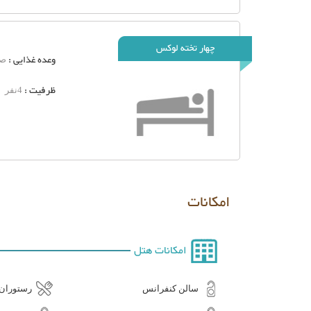
چهار تخته لوکس
وعده غذایی :
صب
ظرفیت :
4نفر
امکانات
امکانات هتل
سالن کنفرانس
رستوران