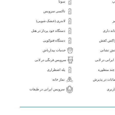
پ
سونا
تاکسی سرویس
ز
لاندری (خشک شویی)
نه داری
دستگاه خود پرداز در هتل
واکس کفش
دستگاه فتوکوپی
تش نشانی
خدمات بیدارباش
رانی در لابی
سرویس فرنگی در لابی
 چند منظوره
پله اضطراری
انات در پذیرش
نماز خانه
اربری
سرویس ایرانی در طبقات