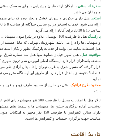
باشد.
سفرخانه سنتی
با امکان ارائه قلیان و پذیرایی با چای به سبک سنت
میهمانان می باشد.
استخر
هتل دارای جکوزی و سونای خشک و بخار بوده که برای میهمان
ساعت 15 تا 20:30 برای آقایان ارائه می گردد.
پارکینـگ
هتل با ظرفیت 100 اتومبیل، علاوه بر پذیرا بـودن
و میهمانی ها را دارا می باشد. شهروندان تهرانی که مایل هستند از
هتل استفاده نمایند می توانند از خدمات پارکینگ بطور رایگان استفاده 
موقعیت هتل
، هتل شهر خیابان دماوند تنها هتل سه ستاره شرق ته
قرار گرفته که مسیر شرق به غرب تهران را تا میدان آزادی طی می ک
فاصله 6 دقیقه ای با هتل قرار دارد. از طریق این ایستگاه مترو م
نمایید.
محدود طرح ترافیک
، هتل در خارج از محدود طرف زوج و فرد و 
باشد.
تالار هتل با امکانات مجلل یا ظرفیت 500 نفر
نوشیدنی آماده برگذاری جشن ها، میهمانی ها و سمینارهای همشه
دارای سالن کنفرانس با ظرفیت 150 نفر مجهز 
مناسب جهت برگزاری جلسات و کنفرانس ها است.
تاریخ اقامت