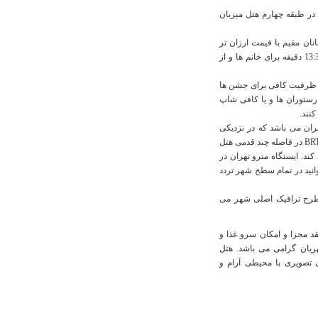
ی در طبقه چهارم هتل میزبان
ان مقیم با قیمت ارزان تر
ارائه می شود. خدمات استخر در دو سانس جداگانه از ساعت 8 تا 13:30 دقیقه برای خانم ها و از
 میهمانان، ظرفیت کافی برای جشن ها
 رستوران ها و یا کافی شاپ
کنند.
ران می باشد که در نزدیکی
منطقه پاسداران قرار دارد. ایستگاه اصلی اتوبوس تندر درون شهری BRT در فاصله چند قدمی هتل
ند. ایستگاه مترو تهران در
ی توانید در تمام سطح شهر تردد
طرح ترافیک اصلی شهر می
 میهمان دارای اتاق عقد مجزا و امکان سرو غذا و
ریان گرامی می باشد. هتل
به امکانات صوتی تصویری با محیطی آرام و