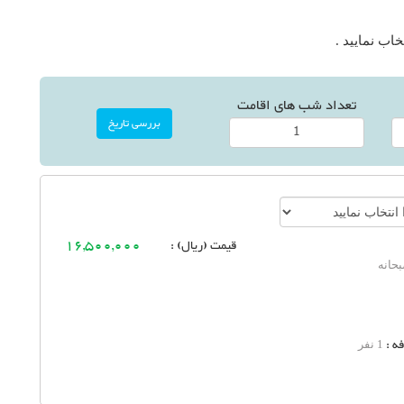
اب نمایید .
تعداد شب های اقامت
قیمت (ریال) :
16,500,000
حانه
ه :
1 نفر