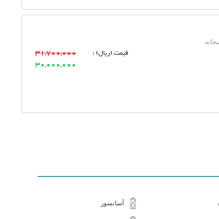
حانه
قیمت (ریال) :
31,700,000
30,000,000
آسانسور