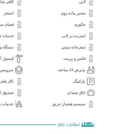
لابی
کافی شا
مسیر پیاده روی
استخر
جکوزی
فضای سب
اینترنت در لابی
خدمات خا
سفرخانه سنتی
دستگاه 
فکس و پرینت
کپسول آ
پذیرش 24 ساعته
سرویس ای
پارکینگ
تالار های
اتاق چمدان
صندوق ام
سیستم هشدار حریق
خدمات ب
امکانات اتاق