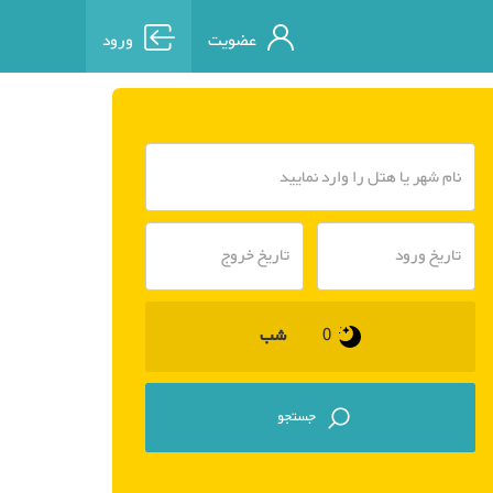
عضویت
ورود
شب