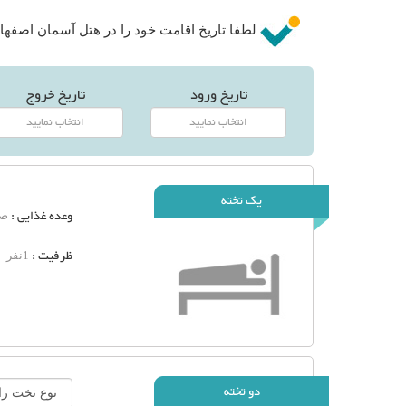
لطفا تاریخ اقامت خود را در هتل آسمان اصفهان 
تاریخ ورود
تاریخ خروج
یک تخته
وعده غذایی :
صب
ظرفیت :
1نفر
دو تخته