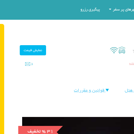
رهای پر سفر
پیگیری رزرو
قشه
هتل
قوانین و مقررات
% 31
تخفیف