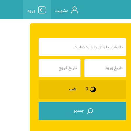
عضویت
ورود
شب