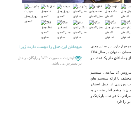
میهمانان این هتل را دوست دارند زیرا
قرار دارد. این به این معنی
است که شما نیز در مجاورت پل تاریخی سی و سه پل هستید. هتل آسمان اصفهان در سال 1384
.هتل در 13 طبقه ساخته شده است و حدود 100 اتاق از جمله اتاق های یک تخته، دو
اینترنت به صورت WiFi و رایگان در هتل
در دسترس می باشد.
هتل آسمان اصفهان امکانات فراوانی از جمله خشکشویی ، روم سرويس 24 ساعته ، سيستم
ختلف با ارائه سيستم هاي
ات ورزشي از قبيل استخر
ن با چشم انداز منحصر به
فست فود آسمان، صرافي، کافي نت، پارکينگ و
 را دارد.