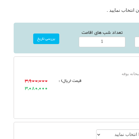
انتخاب نمایید .
تعداد شب های اقامت
حانه بوفه
قیمت (ریال) :
3,900,000
3,080,000