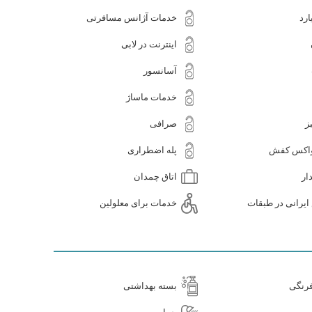
ارد
خدمات آژانس مسافرتی
اینترنت در لابی
آسانسور
خدمات ماساژ
ز
صرافی
واکس کفش
پله اضطراری
ار
اتاق چمدان
یرانی در طبقات
خدمات برای معلولین
رنگی
بسته بهداشتی