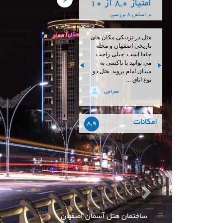
امتیاز 8,0 از 10
بر اساس 8 بررسی
هتل در نزدیکی مکان های
تاریخی اصفهان و محله
جلفا است. خیلی راحت
می توانید با تاکسی به
میدان امام بروید. هتل دو
نوع اتاق ...
معراجی
امکانات
8,9
لابی هتل آسمان اصفهان