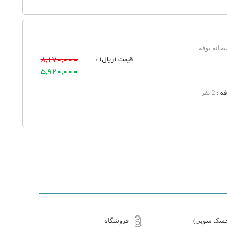
حانه بوفه
قیمت (ریال) :
8,170,000
5,920,000
ه :
2 نفر
(خشک شویی)
فروشگاه