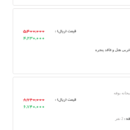
قیمت (ریال) :
5,400,000
4,230,000
غربی هتل و فاقد پنجره
حانه بوفه
قیمت (ریال) :
8,720,000
6,740,000
ه :
2 نفر