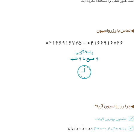
شما هنوز هتلی را مشاهده نکرده اید.
تماس با رزرواسیون
02166916725 - 02166916726
پاسخگویی
9 صبح تا 9 شب
چرا رزرواسیون آریا؟
تضمین بهترین قیمت
رزرو بیش از
هتل
در سراسر ایران
800