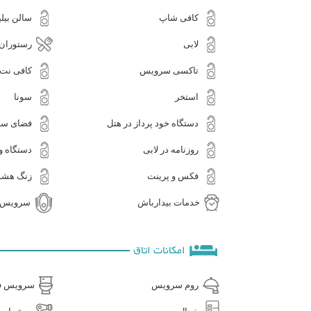
کافی شاپ
سالن بیلی
لابی
رستوران
تاکسی سرویس
کافی نت
استخر
سونا
دستگاه خود پرداز در هتل
فضای سب
روزنامه در لابی
دستگاه 
فکس و پرینت
زنگ هشد
خدمات بیدارباش
سرویس ا
امکانات اتاق
روم سرویس
سرویس ف