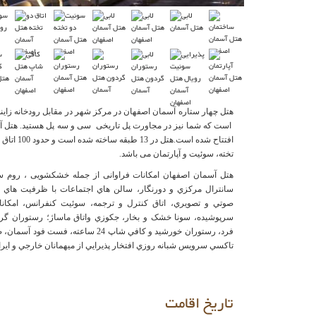
هتل چهار ستاره آسمان اصفهان در مرکز شهر در مقابل رودخانه زاینده 
افتتاح شده است
تخته، سوئیت و آپارتمان می باشد.
سانترال مرکزي و دورنگار، سالن هاي اجتماعات با ظرفيت هاي م
صوتي و تصويري، اتاق کنترل و ترجمه، سوئيت کنفرانس، امکان
سرپوشيده، سونا خشک و بخار، جکوزي واتاق ماساژ؛ رستوران گردا
فرد، رستوران خورشيد و کافي شاپ 24 ساعته، 
تاکسي سرويس شبانه روزي افتخار پذيرايي از ميهمانان خارجي و ايراني
تاریخ اقامت