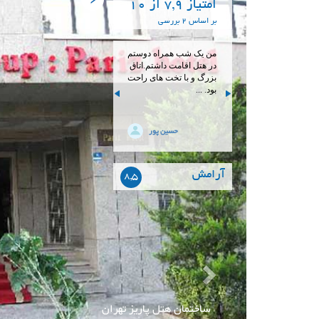
امتیاز 7,9 از 10
بر اساس 2 بررسی
من یک شب همراه دوستم
در هتل اقامت داشتم.اتاق
بزرگ و با تخت های راحت
بود. ...
حسین پور
آرامش
8,5
اتاق هتل پاریز تهران