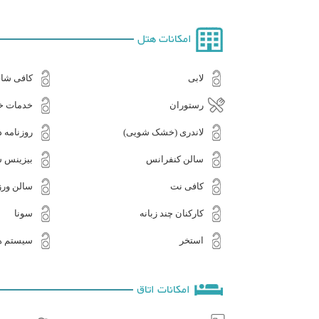
امکانات هتل
لابی
کافی شا
رستوران
خدمات خا
لاندری (خشک شویی)
روزنامه د
سالن کنفرانس
بیزینس س
کافی نت
سالن ور
کارکنان چند زبانه
سونا
استخر
سیستم ه
امکانات اتاق