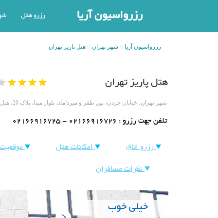
رزرواسیون آریا
رزرو هتل
شه
رزرواسیون آریا
شهر تهران
هتل پاریز تهران
هتل پاریز تهران
شهر تهران، خیابان جردن، بین ظفر و میرداماد، بلوار مینا، پلاک 20، هتل پاریز
تلفن جهت رزرو :
02166916725 - 02166916726
رزرو اتاق
امکانات هتل
موقعیت 
نظرات مسافران
خیلی خوب