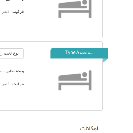
ظرفیت :
2نفر
سه تخته Type A
وعده غذایی :
صب
ظرفیت :
3نفر
امکانات