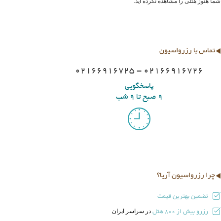
شما هنوز هتلی را مشاهده نکرده اید.
تماس با رزرواسیون
02166916725 - 02166916726
پاسخگویی
9 صبح تا 9 شب
چرا رزرواسیون آریا؟
تضمین بهترین قیمت
رزرو بیش از
هتل
در سراسر ایران
800