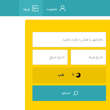
عضویت
ورود
شب