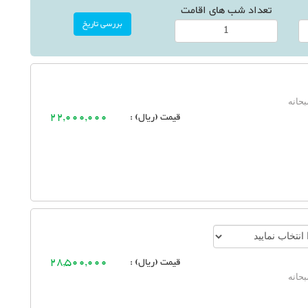
تعداد شب های اقامت
حانه
قیمت (ریال) :
22,000,000
قیمت (ریال) :
28,500,000
حانه