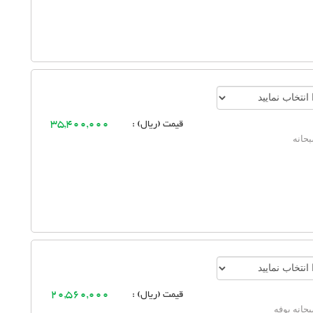
قیمت (ریال) :
35,400,000
حانه
قیمت (ریال) :
20,560,000
حانه بوفه