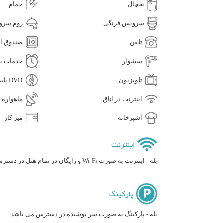
یخچال
حمام
سرویس فرنگی
روم سرو
تلفن
صندوق ام
سشوار
خدمات بی
تلویزیون
DVD پلیر
اینترنت در اتاق
ماهواره
آشپزخانه
میز کار
اینترنت
بله - اینترنت به صورت Wi-Fi و رایگان در تمام هتل در دسترس می باشد.
پارکینگ
بله - پارکینگ به صورت سر پوشیده در دسترس می باشد.