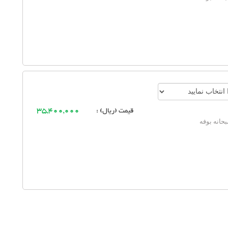
قیمت (ریال) :
35,400,000
حانه بوفه