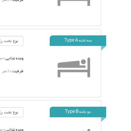
سه تخته Type A
وعده غذایی :
صب
ظرفیت :
3نفر
دو تخته Type B
وعده غذایی :
صب