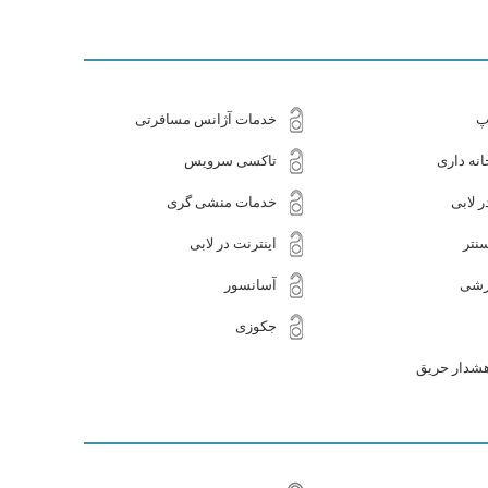
پ
خدمات آژانس مسافرتی
نه داری
تاکسی سرویس
ر لابی
خدمات منشی گری
نتر
اینترنت در لابی
زشی
آسانسور
جکوزی
شدار حریق