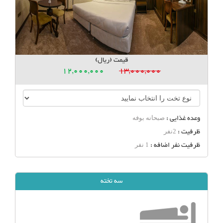
قیمت (ریال)
12,000,000
13,000,000
وعده غذایی :
صبحانه بوفه
ظرفیت :
2نفر
ظرفیت نفر اضافه :
1 نفر
سه تخته