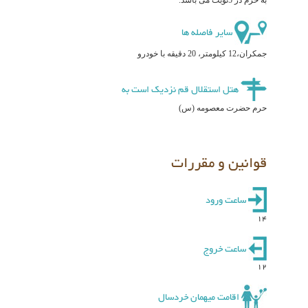
سایر فاصله ها
جمکران،12 کیلومتر، 20 دقیقه با خودرو
هتل استقلال قم نزدیک است به
حرم حضرت معصومه (س)
قوانین و مقررات
ساعت ورود
14
ساعت خروج
12
اقامت میهمان خردسال