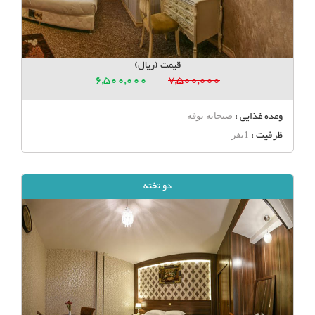
قیمت (ریال)
6,500,000
7,500,000
وعده غذایی :
صبحانه بوفه
ظرفیت :
1نفر
دو تخته