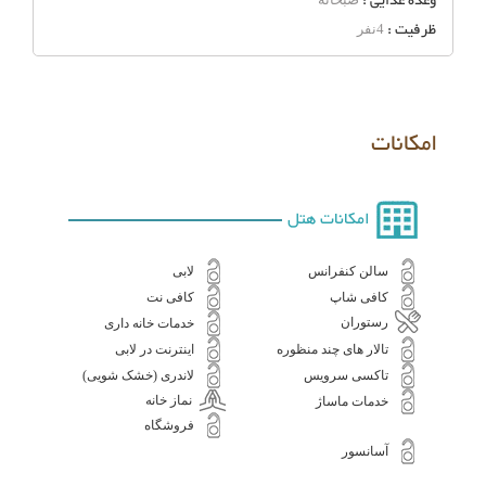
وعده غذایی :
ظرفیت :
4نفر
امکانات
امکانات هتل
سالن کنفرانس
لابی
کافی شاپ
کافی نت
رستوران
خدمات خانه داری
تالار های چند منظوره
اینترنت در لابی
تاکسی سرویس
لاندری (خشک شویی)
نماز خانه
خدمات ماساژ
فروشگاه
آسانسور