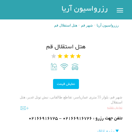
رزرواسیون
رزرواسیون آریا
اریا
رزرواسیون آریا
شهر قم
هتل استقلال قم
رزرو
هتل
بازگشت
هتل استقلال قم
شهر
هتل
های
های
پر
تهران
سفر
هتل
های
مشهد
پیگیری
شهر قم، بلوار 55 متری عماریاسر، تقاطع طالقانی، نبش تونل غدیر، هتل
رزرو
استقلال
هتل
نمایش نقشه
های
تلفن جهت رزرو :
02166916725 - 02166916726
کیش
عضویت
رزرو اتاق