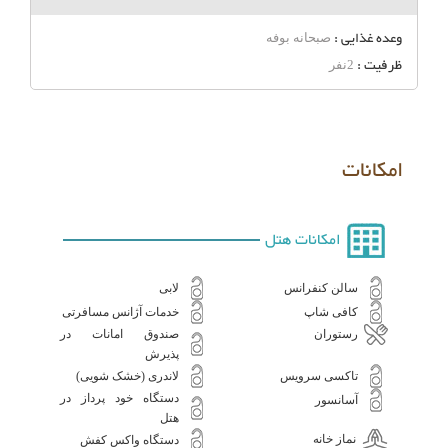
وعده غذایی :
صبحانه بوفه
ظرفیت :
2نفر
امکانات
امکانات هتل
سالن کنفرانس
لابی
کافی شاپ
خدمات آژانس مسافرتی
صندوق امانات در
رستوران
پذیرش
تاکسی سرویس
لاندری (خشک شویی)
دستگاه خود پرداز در
آسانسور
هتل
نماز خانه
دستگاه واکس کفش