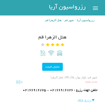
رزرواسیون
رزرواسیون آریا
اریا
رزرواسیون آریا
شهر قم
هتل الزهرا قم
رزرو
هتل
بازگشت
هتل الزهرا قم
شهر
هتل
های
های
پر
تهران
سفر
هتل
های
مشهد
پیگیری
شهر قم، بلوار بهار، پلاک 198، هتل الزهرا
رزرو
نمایش نقشه
هتل
تلفن جهت رزرو :
02166916725 - 02166916726
های
کیش
عضویت
رزرو اتاق