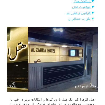
امکانات هتل
هتل
موقعیت هتل
های
ورود
قوانین و مقررات
اصفهان
نظرات مسافران
هتل
های
شیراز
هتل
های
تبریز
پذیرش هتل الزهرا قم
هتل الزهرا قم، یک هتل با ویژگی‌ها و امکانات برتر در قم، با
موقعیت فوق‌العاده‌ای در فاصله نزدیک از حرم حضرت