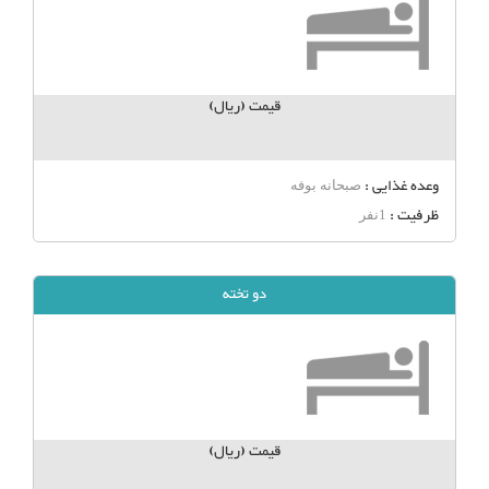
قیمت (ریال)
وعده غذایی :
صبحانه بوفه
ظرفیت :
1نفر
دو تخته
قیمت (ریال)